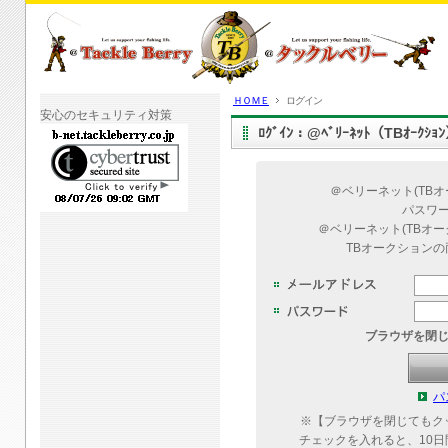
ＨＯＭＥ
ログイン
安心のセキュリティ対策
ﾛｸﾞｲﾝ：@ﾍﾞﾘｰﾈｯﾄ（TBｵｰｸｼ
＠ベリーネット(TB
パスワ
＠ベリーネット(TBオ
TBオークション
ブラウザを閉
パ
※【ブラウザを閉じてもク
チェックを入れると、10