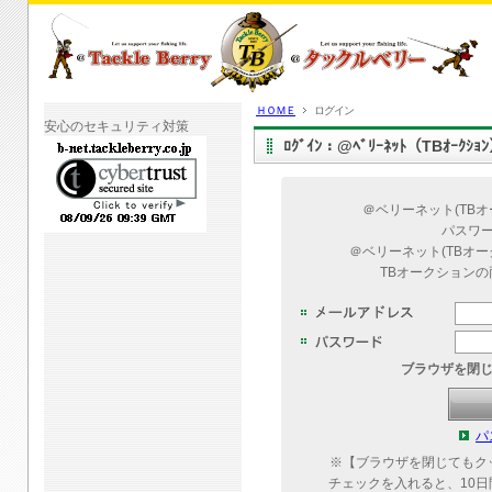
ＨＯＭＥ
ログイン
安心のセキュリティ対策
ﾛｸﾞｲﾝ：@ﾍﾞﾘｰﾈｯﾄ（TBｵｰｸｼ
＠ベリーネット(TB
パスワ
＠ベリーネット(TBオ
TBオークション
ブラウザを閉
パ
※【ブラウザを閉じてもク
チェックを入れると、10