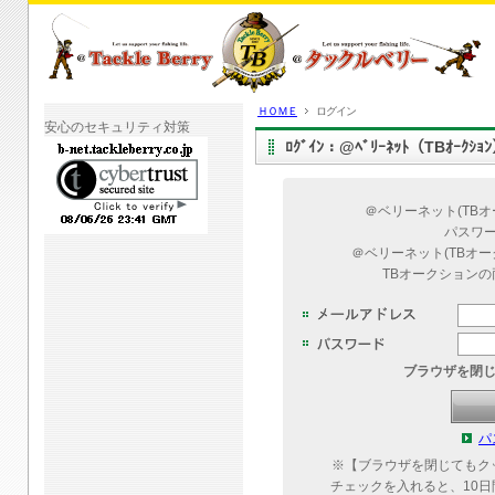
ＨＯＭＥ
ログイン
安心のセキュリティ対策
ﾛｸﾞｲﾝ：@ﾍﾞﾘｰﾈｯﾄ（TBｵｰｸｼ
＠ベリーネット(TB
パスワ
＠ベリーネット(TBオ
TBオークション
ブラウザを閉
パ
※【ブラウザを閉じてもク
チェックを入れると、10