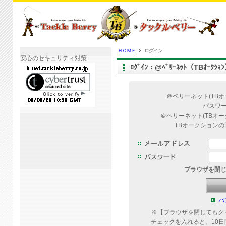
ＨＯＭＥ
ログイン
安心のセキュリティ対策
ﾛｸﾞｲﾝ：@ﾍﾞﾘｰﾈｯﾄ（TBｵｰｸｼ
＠ベリーネット(TB
パスワ
＠ベリーネット(TBオ
TBオークション
ブラウザを閉
パ
※【ブラウザを閉じてもク
チェックを入れると、10