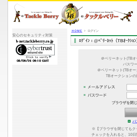
ＨＯＭＥ
ログイン
安心のセキュリティ対策
ﾛｸﾞｲﾝ：@ﾍﾞﾘｰﾈｯﾄ（TBｵｰｸｼ
＠ベリーネット(TB
パスワ
＠ベリーネット(TBオ
TBオークション
ブラウザを閉
パ
※【ブラウザを閉じてもク
チェックを入れると、10