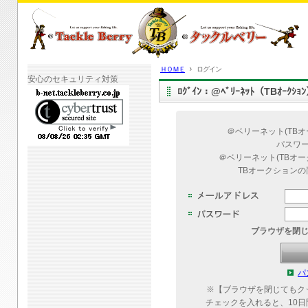
ＨＯＭＥ
ログイン
安心のセキュリティ対策
ﾛｸﾞｲﾝ：@ﾍﾞﾘｰﾈｯﾄ（TBｵｰｸｼ
＠ベリーネット(TB
パスワ
＠ベリーネット(TBオ
TBオークション
ブラウザを閉
パ
※【ブラウザを閉じてもク
チェックを入れると、10