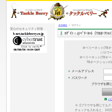
ＨＯＭＥ
ログイン
安心のセキュリティ対策
ﾛｸﾞｲﾝ：@ﾍﾞﾘｰﾈｯﾄ（TBｵｰｸｼ
＠ベリーネット(TB
パスワ
＠ベリーネット(TBオ
TBオークション
ブラウザを閉
パ
※【ブラウザを閉じてもク
チェックを入れると、10