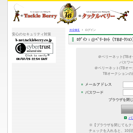
ＨＯＭＥ
ログイン
安心のセキュリティ対策
ﾛｸﾞｲﾝ：@ﾍﾞﾘｰﾈｯﾄ（TBｵｰｸｼ
＠ベリーネット(TB
パスワ
＠ベリーネット(TBオ
TBオークション
ブラウザを閉
パ
※【ブラウザを閉じてもク
チェックを入れると、10