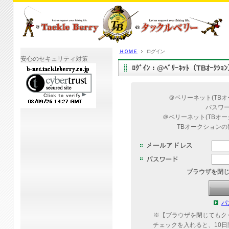
ＨＯＭＥ
ログイン
安心のセキュリティ対策
ﾛｸﾞｲﾝ：@ﾍﾞﾘｰﾈｯﾄ（TBｵｰｸｼ
＠ベリーネット(TB
パスワ
＠ベリーネット(TBオ
TBオークション
ブラウザを閉
パ
※【ブラウザを閉じてもク
チェックを入れると、10