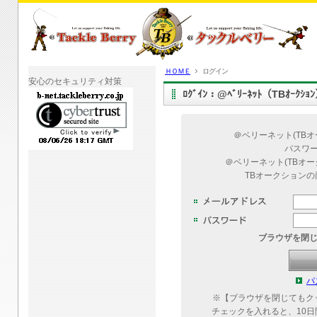
ＨＯＭＥ
ログイン
安心のセキュリティ対策
ﾛｸﾞｲﾝ：@ﾍﾞﾘｰﾈｯﾄ（TBｵｰｸｼ
＠ベリーネット(TB
パスワ
＠ベリーネット(TBオ
TBオークション
ブラウザを閉
パ
※【ブラウザを閉じてもク
チェックを入れると、10