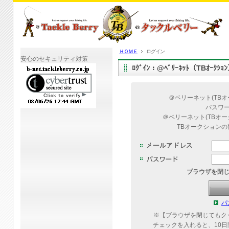
ＨＯＭＥ
ログイン
安心のセキュリティ対策
ﾛｸﾞｲﾝ：@ﾍﾞﾘｰﾈｯﾄ（TBｵｰｸｼ
＠ベリーネット(TB
パスワ
＠ベリーネット(TBオ
TBオークション
ブラウザを閉
パ
※【ブラウザを閉じてもク
チェックを入れると、10