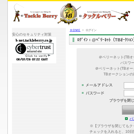
ＨＯＭＥ
ログイン
安心のセキュリティ対策
ﾛｸﾞｲﾝ：@ﾍﾞﾘｰﾈｯﾄ（TBｵｰｸｼ
＠ベリーネット(TB
パスワ
＠ベリーネット(TBオ
TBオークション
ブラウザを閉
パ
※【ブラウザを閉じてもク
チェックを入れると、10