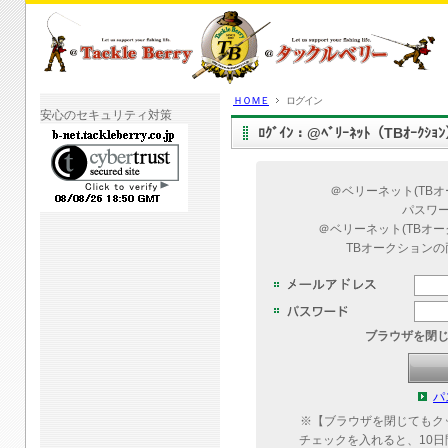
ＨＯＭＥ
ログイン
安心のセキュリティ対策
ﾛｸﾞｲﾝ：@ﾍﾞﾘｰﾈｯﾄ（TBｵｰｸｼ
＠ベリーネット(TB
パスワ
＠ベリーネット(TBオ
TBオークション
ブラウザを閉
パ
※【ブラウザを閉じてもク
チェックを入れると、10