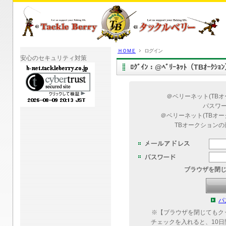
ＨＯＭＥ
ログイン
安心のセキュリティ対策
ﾛｸﾞｲﾝ：@ﾍﾞﾘｰﾈｯﾄ（TBｵｰｸｼ
＠ベリーネット(TB
パスワ
＠ベリーネット(TBオ
TBオークション
ブラウザを閉
パ
※【ブラウザを閉じてもク
チェックを入れると、10