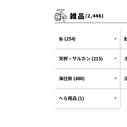
雑品
(2,446)
糸 (254)
針
天秤・サルカン (215)
海仕掛 (880)
へら用品 (1)