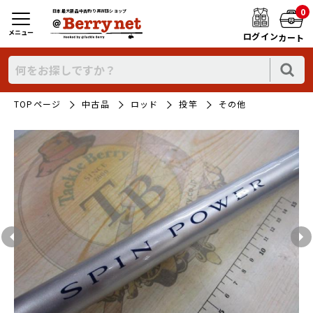
0
日本最大新品中古釣り具WEBショップ
メニュー
ログイン
カート
TOPページ
中古品
ロッド
投竿
その他