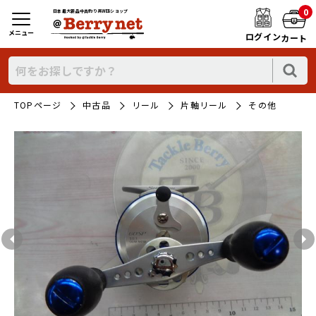
0
日本最大新品中古釣り具WEBショップ
メニュー
ログイン
カート
TOPページ
中古品
リール
片軸リール
その他