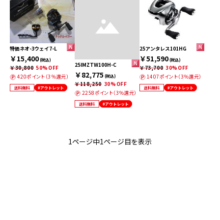
特価ネオ-3ウェイ7-L
25アンタレス101HG
￥15,400
￥51,590
(税込)
(税込)
25IMZTW100H-C
￥30,800
50%OFF
￥73,700
30%OFF
￥82,775
420ポイント（3％還元）
1407ポイント（3％還元）
(税込)
￥118,250
30%OFF
送料無料
#アウトレット
送料無料
#アウトレット
2258ポイント（3％還元）
送料無料
#アウトレット
1ページ中1ページ目を表示