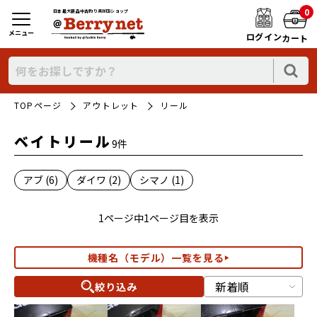
0
日本最大新品中古釣り具WEBショップ
メニュー
ログイン
カート
TOPページ
アウトレット
リール
ベイトリール
9件
アブ (6)
ダイワ (2)
シマノ (1)
1ページ中1ページ目を表示
機種名（モデル）一覧を見る
絞り込み