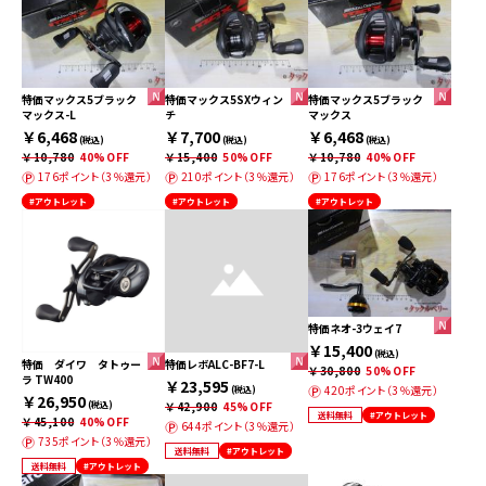
特価マックス5ブラック
特価マックス5SXウィン
特価マックス5ブラック
マックス-L
チ
マックス
￥6,468
￥7,700
￥6,468
(税込)
(税込)
(税込)
￥10,780
40%OFF
￥15,400
50%OFF
￥10,780
40%OFF
176ポイント（3％還元）
210ポイント（3％還元）
176ポイント（3％還元）
#アウトレット
#アウトレット
#アウトレット
特価ネオ-3ウェイ7
￥15,400
(税込)
特価 ダイワ タトゥー
特価レボALC-BF7-L
￥30,800
50%OFF
ラ TW400
￥23,595
420ポイント（3％還元）
(税込)
￥26,950
(税込)
￥42,900
45%OFF
送料無料
#アウトレット
￥45,100
40%OFF
644ポイント（3％還元）
735ポイント（3％還元）
送料無料
#アウトレット
送料無料
#アウトレット