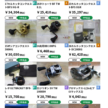
17カルカッタコンクエス
26タトゥーラ BF TW
23カルカッタコンクエス
トBFS HG-R
8.1L
トBFS XGR
￥34,304
￥25,410
￥35,297
(税込)
(税込)
(税込)
NEW
#中古品
NEW
#中古品
NEW
#中古品
15オシアコンクエスト
16炎月BB 100PG
26カルカッタコンクエス
300HG
ト DC200XG
￥6,468
(税込)
￥30,030
￥62,428
(税込)
(税込)
NEW
#中古品
NEW
#中古品
NEW
#中古品
レボ ULTRACAST BF8-
21ジリオン SV TW
プロマックス-L(2nd/プ
L
1000XH
ロマックス2)
￥15,708
￥20,790
￥4,043
(税込)
(税込)
(税込)
NEW
#中古品
NEW
#中古品
NEW
#中古品