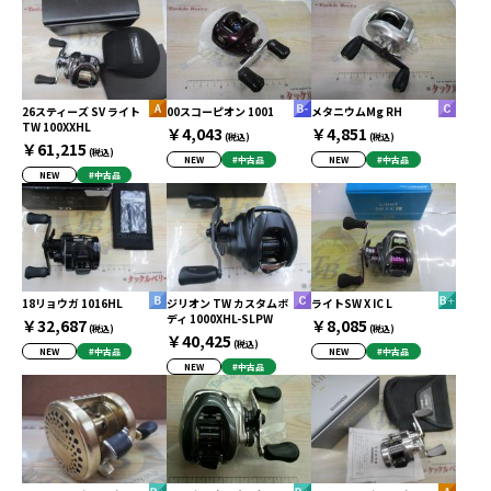
26スティーズ SV ライト
00スコーピオン 1001
メタニウムMg RH
TW 100XXHL
￥4,043
￥4,851
(税込)
(税込)
￥61,215
(税込)
NEW
#中古品
NEW
#中古品
NEW
#中古品
18リョウガ 1016HL
ジリオン TW カスタムボ
ライトSW X IC L
ディ 1000XHL-SLPW
￥32,687
￥8,085
(税込)
(税込)
￥40,425
(税込)
NEW
#中古品
NEW
#中古品
NEW
#中古品