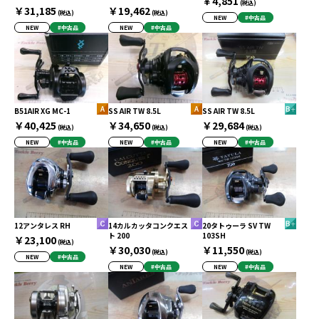
￥4,851
(税込)
￥31,185
￥19,462
(税込)
(税込)
NEW
#中古品
NEW
#中古品
NEW
#中古品
B51AIR XG MC-1
SS AIR TW 8.5L
SS AIR TW 8.5L
￥40,425
￥34,650
￥29,684
(税込)
(税込)
(税込)
NEW
#中古品
NEW
#中古品
NEW
#中古品
12アンタレス RH
14カルカッタコンクエス
20タトゥーラ SV TW
ト 200
103SH
￥23,100
(税込)
￥30,030
￥11,550
(税込)
(税込)
NEW
#中古品
NEW
#中古品
NEW
#中古品