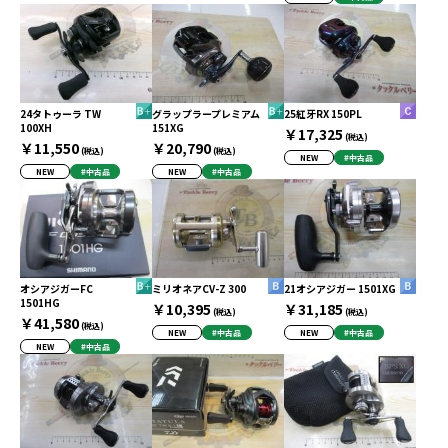
24タトゥーラ TW
グラップラープレミアム
25紅牙RX 150PL
100XH
151XG
￥17,325
(税込)
￥11,550
￥20,790
(税込)
(税込)
NEW
#中古品
NEW
#中古品
NEW
#中古品
オシアジガーFC
ミリオネアCV-Z 300
21オシアジガー 1501XG
1501HG
￥10,395
￥31,185
(税込)
(税込)
￥41,580
(税込)
NEW
#中古品
NEW
#中古品
NEW
#中古品