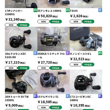
17オシアジガー
25アンタレス 100HG
TD1Hi
1500HG
￥50,820
￥2,626
(税込)
(税込)
￥32,340
(税込)
NEW
#中古品
NEW
#中古品
NEW
#中古品
20エクスセンスDC
3500CA リミテッド クロ
ゼノン ビースト6-L
SSXG RH
ーム
￥22,523
(税込)
￥17,210
￥27,720
(税込)
(税込)
NEW
#中古品
NEW
#中古品
NEW
#中古品
20タトゥーラ SV TW
15アルデバラン 51
17スコーピオンDC
103XHL
100HG
￥18,585
(税込)
￥9,009
￥10,395
(税込)
(税込)
NEW
#中古品