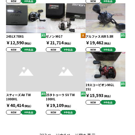
NEW
#中古品
NEW
#中古品
24SLX 70XG
ゼノン MG7
アルファス AIR 5.8R
￥12,590
￥21,714
￥19,462
(税込)
(税込)
(税込)
NEW
#中古品
NEW
#中古品
NEW
#中古品
19スコーピオンMGL
151
￥15,593
スティーズ AⅡ TW
25タトゥーラ SV TW
(税込)
1000HL
100HL
NEW
#中古品
￥40,414
￥19,109
(税込)
(税込)
NEW
#中古品
NEW
#中古品