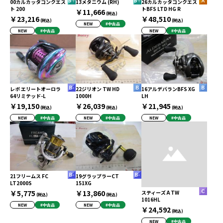
00カルカッタコンクエス
13メタニウム (RH)
26カルカッタコンクエス
ト 200
トBFS LTD HG R
￥11,666
(税込)
￥23,216
￥48,510
(税込)
(税込)
NEW
#中古品
NEW
#中古品
NEW
#中古品
レボ エリートオーロラ
22ジリオン TW HD
16アルデバランBFS XG
64リミテッド-L
1000H
LH
￥19,150
￥26,039
￥21,945
(税込)
(税込)
(税込)
NEW
#中古品
NEW
#中古品
NEW
#中古品
21フリームス FC
19グラップラーCT
LT2000S
151XG
￥5,775
￥13,860
スティーズ A TW
(税込)
(税込)
1016HL
NEW
#中古品
NEW
#中古品
￥24,592
(税込)
NEW
#中古品