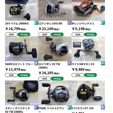
20トリウム 2000HG
12アンタレスHG RH
オレンジマックス-L
￥16,799
￥23,100
￥5,198
(税込)
(税込)
(税込)
NEW
#中古品
NEW
#中古品
NEW
#中古品
5600C4 エリート ブルー
21ジリオン SV TW
ライトSW X IC L SS
1000HL
￥12,474
￥8,663
(税込)
(税込)
￥24,255
(税込)
NEW
#中古品
NEW
#中古品
NEW
#中古品
スティーズリミテッド
PX68L リベルトピクシ
17バスワンXT 150
SV TW 1000HL
ー