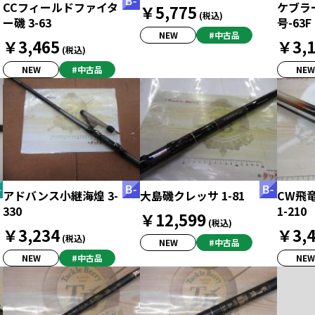
CCフィールドファイタ
ケブラー
￥5,775
(税込)
ー磯 3-63
号-63F
NEW
#中古品
￥3,465
￥3,1
(税込)
NEW
#中古品
NEW
アドバンス小継海煌 3-
大島磯クレッサ 1-81
CW飛
330
1-210
￥12,599
(税込)
￥3,234
￥3,4
(税込)
NEW
#中古品
NEW
#中古品
NEW