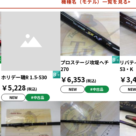
機種名（モデル）一覧を見る
プロステージ攻堤ヘチ
リバティ
270
53・K
ホリデー磯R 1.5-530
￥6,353
￥3,4
(税込)
￥5,228
(税込)
NEW
#中古品
NEW
NEW
#中古品