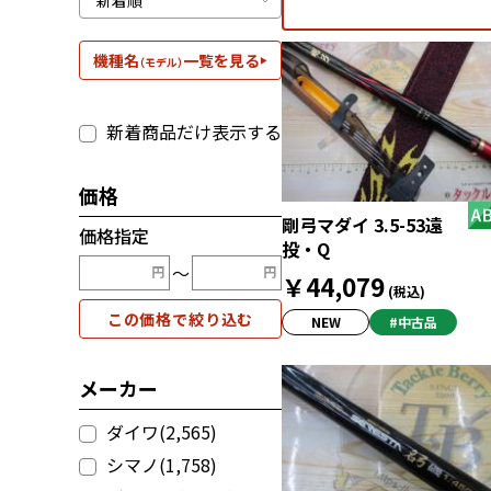
機種名
一覧を見る
（モデル）
新着商品だけ表示する
価格
剛弓マダイ 3.5-53遠
価格指定
投・Q
〜
￥44,079
(税込)
この価格で絞り込む
NEW
#中古品
メーカー
ダイワ(2,565)
シマノ(1,758)