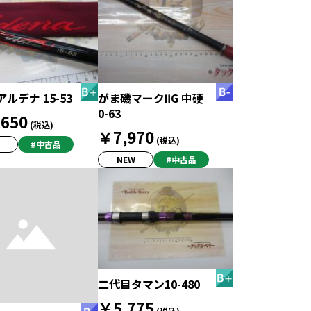
ルデナ 15-53
がま磯マークⅡG 中硬
0-63
650
(税込)
￥7,970
(税込)
#中古品
NEW
#中古品
二代目タマン10-480
￥5,775
(税込)