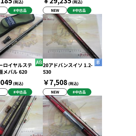
185
￥29,235
(税込)
(税込)
#中古品
NEW
#中古品
ーロイヤルステ
20アドバンスイソ 1.2-
メバル 620
530
049
￥7,508
(税込)
(税込)
#中古品
NEW
#中古品