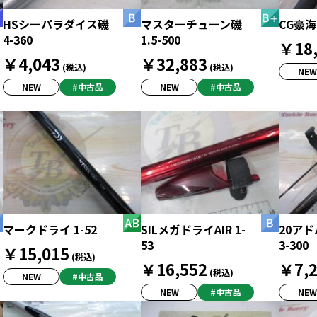
HSシーパラダイス磯
マスターチューン磯
CG豪海D
4-360
1.5-500
￥18,
￥4,043
￥32,883
(税込)
(税込)
NEW
NEW
#中古品
NEW
#中古品
マークドライ 1-52
SILメガドライAIR 1-
20ア
53
3-300
￥15,015
(税込)
￥16,552
￥7,2
(税込)
NEW
#中古品
NEW
#中古品
NEW