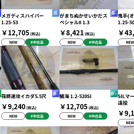
メガディスハイパー
がまちぬかせいかだス
鬼手(
1.25-53
ペシャルⅡ 1.3
1.25-5
￥12,705
￥8,421
￥43,
(税込)
(税込)
NEW
#中古品
NEW
#中古品
NEW
筏師速攻イカダ5.5尺
鱗海 1.2-520SI
SILマ
遠投
￥9,240
￥12,705
(税込)
(税込)
￥9,1
NEW
#中古品
NEW
#中古品
NEW