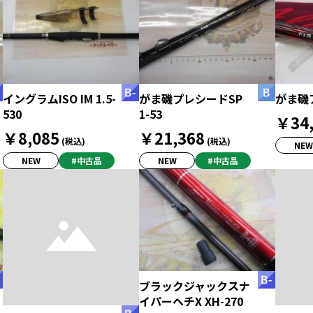
イングラムISO IM 1.5-
がま磯プレシードSP
がま磯ア
530
1-53
￥34,
￥8,085
￥21,368
(税込)
(税込)
NEW
NEW
#中古品
NEW
#中古品
ブラックジャックスナ
イパーヘチX XH-270