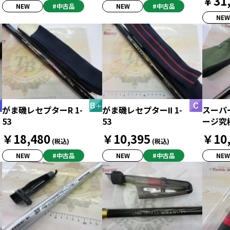
￥31,
NEW
#中古品
NEW
#中古品
NEW
がま磯レセプターR 1-
がま磯レセプターⅡ 1-
スーパ
53
53
ージ究極
￥18,480
￥10,395
￥10,
(税込)
(税込)
NEW
#中古品
NEW
#中古品
NEW