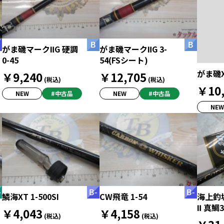
がま磯マークⅡG 硬調
がま磯マークⅡG 3-
0-45
54(FSシート)
がま磯X
￥9,240
￥12,705
(税込)
(税込)
￥10,
NEW
#中古品
NEW
#中古品
NEW
鱗海XT 1-500SI
CW飛竜 1-54
海上釣
Ⅱ 真鯛3
￥4,043
￥4,158
(税込)
(税込)