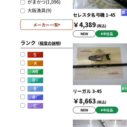
がまかつ(1,096)
大阪漁具(9)
セレスタ名弓磯 1-45
￥4,389
メーカー一覧
(税込)
NEW
#中古品
ランク
（
程度の説明
）
リーガル 3-45
￥8,663
(税込)
NEW
#中古品