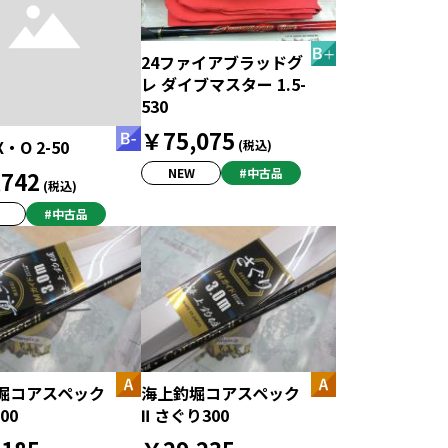
24ファイアブラッドグ
レ ダイブマスター 1.5-
530
￥75,075
・O 2-50
(税込)
NEW
#中古品
742
(税込)
#中古品
堀コアスペック
海上釣堀コアスペック
00
Ⅱ さぐり300