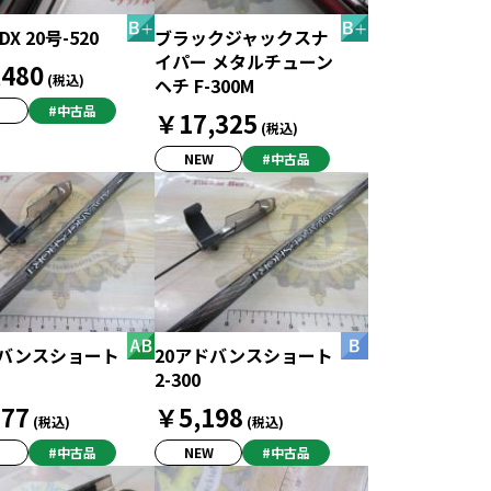
X 20号-520
ブラックジャックスナ
イパー メタルチューン
480
(税込)
ヘチ F-300M
#中古品
￥17,325
(税込)
NEW
#中古品
ドバンスショート
20アドバンスショート
2-300
77
￥5,198
(税込)
(税込)
#中古品
NEW
#中古品