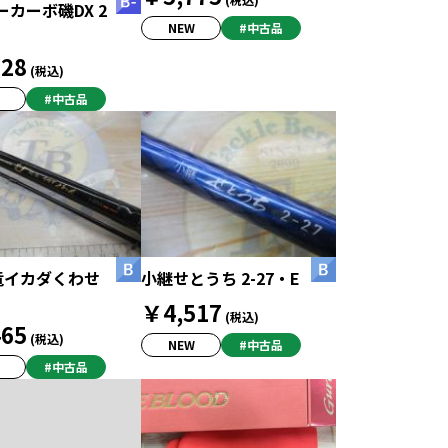
カーボ磯DX 2
NEW
#中古品
28
(税込)
#中古品
竜イカダくわせ
小継せとうち 2-27・E
￥4,517
(税込)
65
(税込)
NEW
#中古品
#中古品