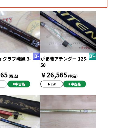
クラブ磯風 3-
がま磯アテンダー 125-
50
65
￥26,565
(税込)
(税込)
#中古品
NEW
#中古品