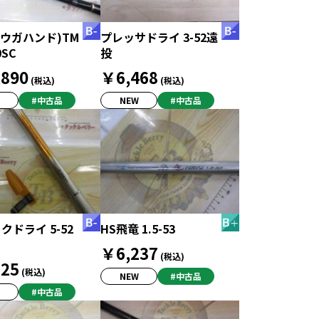
オウガハンド)TM
プレッサドライ 3-52遠
0SC
投
890
￥6,468
(税込)
(税込)
#中古品
NEW
#中古品
ークドライ 5-52
HS飛竜 1.5-53
￥6,237
(税込)
25
(税込)
NEW
#中古品
#中古品