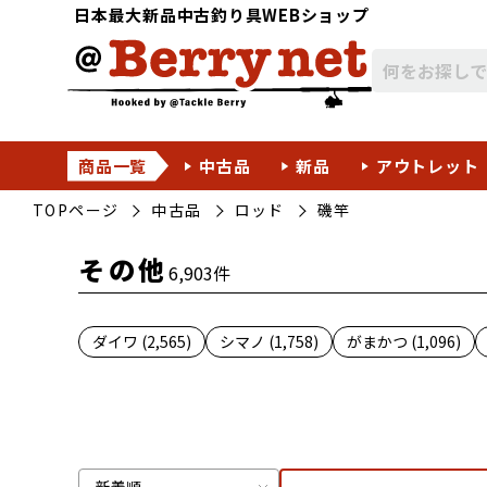
日本最大新品中古釣り具WEBショップ
商品一覧
中古品
新品
アウトレット
TOPページ
中古品
ロッド
磯竿
その他
6,903件
ダイワ (2,565)
シマノ (1,758)
がまかつ (1,096)