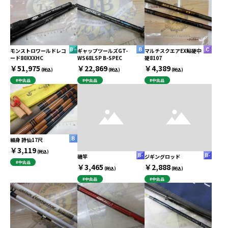
モンストロワールドレコ
ギャップツールズGT-
マルチスクエアEX鮎硬中
ード80XXXHC
WS68LSP B-SPEC
硬8107
￥51,975
￥22,869
￥4,389
(税込)
(税込)
(税込)
#中古品
#中古品
#中古品
細身 詩仙17尺
￥3,119
(税込)
磯竿
ジギングロッド
#中古品
￥3,465
￥2,888
(税込)
(税込)
#中古品
#中古品