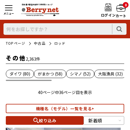
0
日本最大新品中古釣り具WEBショップ
メニュー
ログイン
カート
TOPページ
中古品
ロッド
その他
2,363件
ダイワ (80)
がまかつ (58)
シマノ (52)
大阪漁具 (32)
40ページ中36ページ目を表示
機種名（モデル）一覧を見る
絞り込み