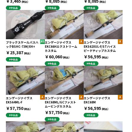
￥3,465
￥8,085
￥8,085
(税込)
(税込)
(税込)
#中古品
#中古品
#中古品
ブラックスケールバスハ
エンゲージナイヴス
エンゲージナイヴス
ックBSHC-73M/XH+
EKC66Hエクストリーム
EKS62XUL-F/STハイス
カスタム
ピードティップカスタム
￥25,387
(税込)
￥60,060
￥56,595
(税込)
(税込)
#中古品
#中古品
#中古品
エンゲージナイヴス
エンゲージナイヴス
エンゲージナイヴス
EKS64ML-F
EKC68ML/GCファスト
EKC68M
ムービングカスタム
￥57,750
￥56,595
(税込)
(税込)
￥57,750
(税込)
#中古品
#中古品
#中古品