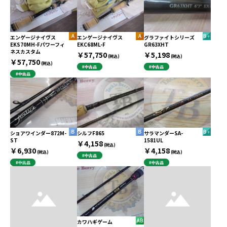
エンゲージナイヴス
エンゲージナイヴス
グラファイトシリーズ
EKS70MH-Fパワーフィ
EKC68ML-F
GR63XHT
ネスカスタム
￥57,750
￥5,198
(税込)
(税込)
￥57,750
(税込)
#中古品
#中古品
#中古品
ショアワインダー872M-
シルフF865
サラマンダーSA-
ST
1581UL
￥4,158
(税込)
￥6,930
￥4,158
(税込)
(税込)
#中古品
#中古品
#中古品
カワハギゲーム