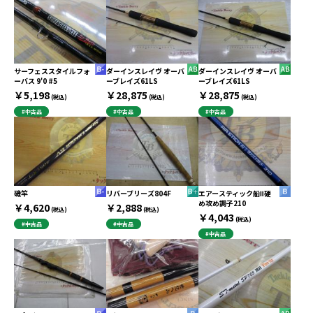
サーフェススタイルフォ
ダーインスレイヴ オーバ
ダーインスレイヴ オーバ
ーバス 9'0 #5
ーブレイズ61LS
ーブレイズ61LS
￥5,198
￥28,875
￥28,875
(税込)
(税込)
(税込)
#中古品
#中古品
#中古品
磯竿
リバーブリーズ804F
エアースティック船Ⅱ硬
め攻め調子210
￥4,620
￥2,888
(税込)
(税込)
￥4,043
(税込)
#中古品
#中古品
#中古品