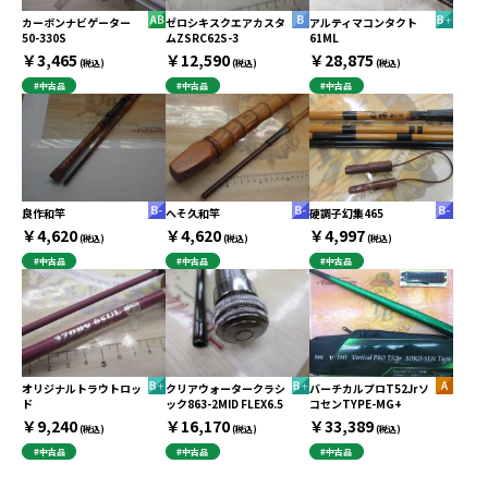
カーボンナビゲーター
ゼロシキスクエアカスタ
アルティマコンタクト
50-330S
ムZSRC62S-3
61ML
￥3,465
￥12,590
￥28,875
(税込)
(税込)
(税込)
#中古品
#中古品
#中古品
良作和竿
へそ久和竿
硬調子幻集465
￥4,620
￥4,620
￥4,997
(税込)
(税込)
(税込)
#中古品
#中古品
#中古品
オリジナルトラウトロッ
クリアウォータークラシ
バーチカルプロT52Jrソ
ド
ック863-2MID FLEX6.5
コセンTYPE-MG+
￥9,240
￥16,170
￥33,389
(税込)
(税込)
(税込)
#中古品
#中古品
#中古品