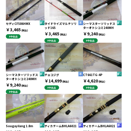
セディCF586HMX
タイドライズマルチソリ
シーマスターソリッドス
ッド165
ターオトシコミ240MH
￥3,465
(税込)
￥3,465
￥9,240
(税込)
(税込)
#中古品
#中古品
#中古品
シーマスターソリッドス
チョコジグ
CT661TG-4P
ターオトシコミ240MH
￥14,699
￥4,620
(税込)
(税込)
￥9,240
(税込)
#中古品
#中古品
#中古品
Sougayilang 1.8m
ティカチームBHLA6021
ティカチームBHLA6021