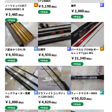
ST180MH
￥5,198
ノーリミッツ10ST
磯竿
(税込)
6500/6000EC-R
￥2,888
(税込)
#中古品
￥3,465
(税込)
#中古品
#中古品
八雲あかつき6.38
石鯛竿
バーチカルプロ60jrオー
ルレッドType-MG
￥6,930
￥6,930
(税込)
(税込)
￥32,340
(税込)
#中古品
#中古品
#中古品
ヘッドクォーター真鯛
グラファイトコンポジッ
ウィードマスター86XX
361
ト1200-56SC
￥50,820
(税込)
￥2,888
￥4,620
(税込)
(税込)
#中古品
#中古品
#中古品