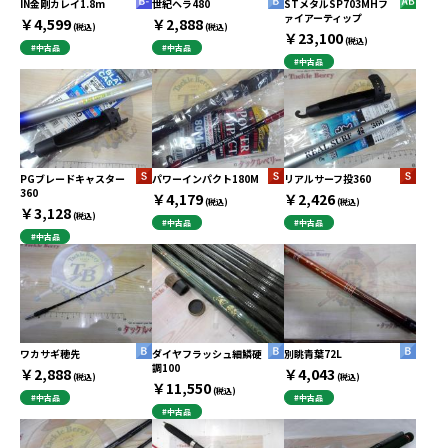
IN金剛カレイ1.8m
世紀ヘラ480
STメタルSP703MHフ
ァイアーティップ
￥4,599
￥2,888
(税込)
(税込)
￥23,100
(税込)
#中古品
#中古品
#中古品
PGブレードキャスター
パワーインパクト180M
リアルサーフ投360
360
￥4,179
￥2,426
(税込)
(税込)
￥3,128
(税込)
#中古品
#中古品
#中古品
ワカサギ穂先
ダイヤフラッシュ細鱗硬
別眺青葉72L
調100
￥2,888
￥4,043
(税込)
(税込)
￥11,550
(税込)
#中古品
#中古品
#中古品