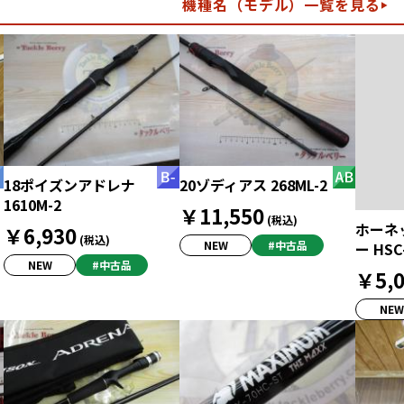
機種名（モデル）一覧を見る
18ポイズンアドレナ
20ゾディアス 268ML-2
1610M-2
￥11,550
(税込)
ホーネ
￥6,930
(税込)
NEW
#中古品
ー HSC
NEW
#中古品
￥5,0
NEW