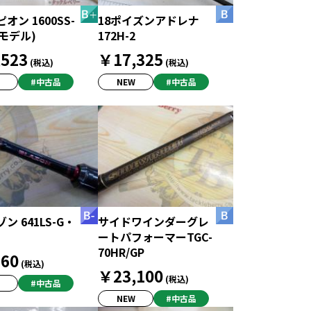
オン 1600SS-
18ポイズンアドレナ
9モデル)
172H-2
523
￥17,325
(税込)
(税込)
#中古品
NEW
#中古品
ン 641LS-G・
サイドワインダーグレ
ートパフォーマーTGC-
70HR/GP
60
(税込)
￥23,100
(税込)
#中古品
NEW
#中古品