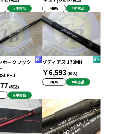
#中古品
NEW
#中古品
ンホークフック
ゾディアス 172MH
ー
￥6,593
(税込)
3SLP+J
NEW
#中古品
77
(税込)
#中古品