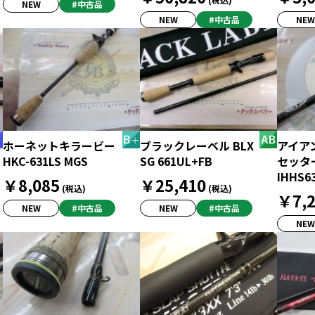
NEW
#中古品
NEW
#中古品
NEW
ホーネットキラービー
ブラックレーベル BLX
アイア
HKC-631LS MGS
SG 661UL+FB
セッタ
IHHS6
￥8,085
￥25,410
(税込)
(税込)
￥7,2
NEW
#中古品
NEW
#中古品
NEW