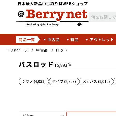
日本最大新品中古釣り具WEBショップ
商品一覧
中古品
新品
アウトレット
TOPページ
中古品
ロッド
バスロッド
15,893件
シマノ (4,031)
ダイワ (2,728)
メガバス (1,012)