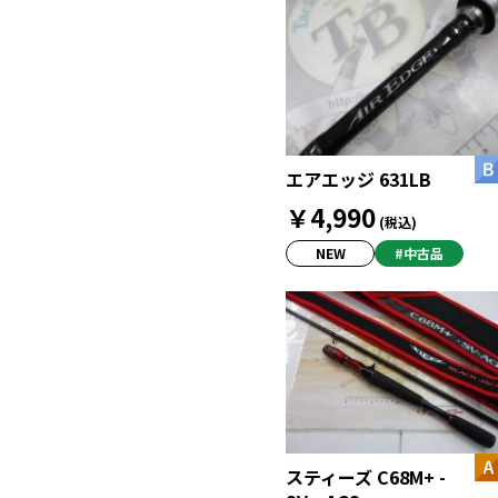
エアエッジ 631LB
￥4,990
(税込)
NEW
#中古品
スティーズ C68M+ -