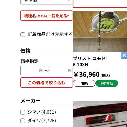
機種名
一覧を見る
（モデル）
新着商品だけ表示する
価格
ブリスト コモド
価格指定
6.10XH
〜
￥36,960
(税込)
この価格で絞り込む
NEW
#中古品
メーカー
シマノ(4,031)
ダイワ(2,728)