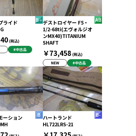
プライド
デストロイヤー F5・
-G
1/2-68ti(エヴォルジオ
ンMX40)TITANIUM
40
(税込)
SHAFT
#中古品
￥73,458
(税込)
NEW
#中古品
モーション
ハートランド
0MH
HL722LRS-21
72
￥17,325
(税込)
(税込)