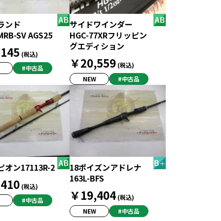
ランド
サイドワインダー
MRB-SV AGS25
HGC-77XRフリッピン
グエディション
145
(税込)
￥20,559
(税込)
#中古品
NEW
#中古品
オン17113R-2
18ポイズンアドレナ
163L-BFS
410
(税込)
￥19,404
(税込)
#中古品
NEW
#中古品