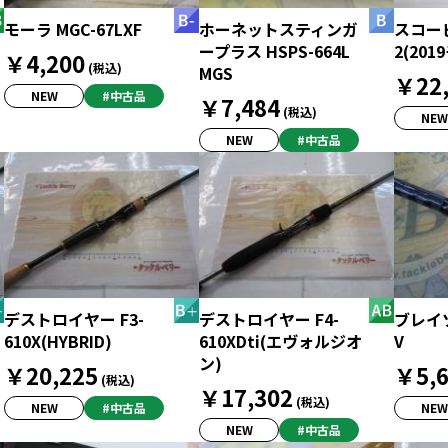
モーラ MGC-67LXF
ホーネットスティンガ
スコーピ
ープラス HSPS-664L
2(201
￥4,200
(税込)
MGS
￥22,
NEW
#中古品
￥7,484
(税込)
NEW
NEW
#中古品
デストロイヤー F3-
デストロイヤー F4-
ブレイゾ
610X(HYBRID)
610XDti(エヴォルジオ
V
ン)
￥20,225
￥5,6
(税込)
￥17,302
(税込)
NEW
#中古品
NEW
NEW
#中古品