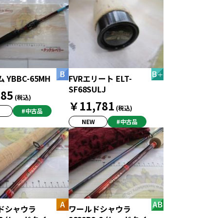
 YBBC-65MH
FVRエリート ELT-
SF68SULJ
85
(税込)
￥11,781
(税込)
#中古品
NEW
#中古品
ドシャウラ
ワールドシャウラ