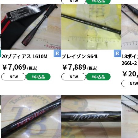
NEW
#中古品
20ゾディアス 1610M
ブレイゾン S64L
18ポ
266L-2
￥7,069
￥7,889
(税込)
(税込)
￥20,
NEW
#中古品
NEW
#中古品
NEW