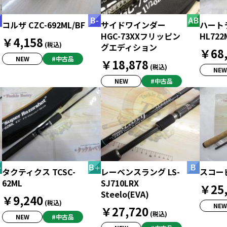
コルザ CZC-692ML/BF
サイドワインダー
ハート
HGC-73XXフリッピン
HL722
￥4,158
(税込)
グエディション
￥68,
NEW
#中古品
￥18,878
(税込)
NEW
NEW
#中古品
タクティクス TCSC-
レーベンスラング LS-
スコーピ
62ML
SJ710LRX
￥25,
Steelo(EVA)
￥9,240
(税込)
NEW
￥27,720
(税込)
NEW
#中古品