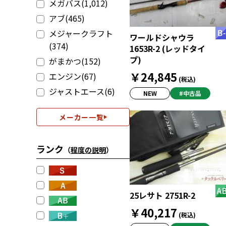
メガバス(1,012)
アブ(465)
メジャークラフト
ワールドシャウラ
(374)
1653R-2 (レッドタイ
プ)
がまかつ(152)
￥24,845
エンジン(67)
(税込)
ジャストエース(6)
NEW
#中古品
メーカー一覧
ランク
（
程度の説明
）
25レサト 2751R-2
￥40,217
(税込)