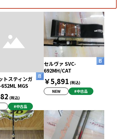
セルヴァ SVC-
692MH/CAT
ットスティンガ
￥5,891
(税込)
-652ML MGS
NEW
#中古品
82
(税込)
#中古品