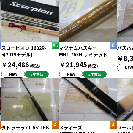
スコーピオン 1602R-
マグナムハスキー
バスバム
5(2019モデル)
MHL-76XH リミテッド
￥8,3
￥24,486
￥21,945
(税込)
(税込)
NEW
NEW
#中古品
NEW
#中古品
タトゥーラXT 651LFB
スティーズ
ワール