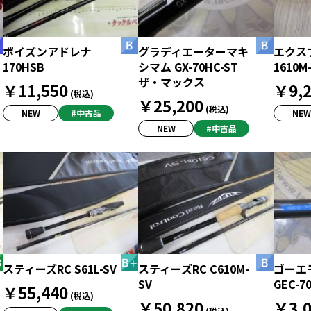
ポイズンアドレナ
グラディエーターマキ
エクス
170HSB
シマム GX-70HC-ST
1610M
ザ・マックス
￥11,550
￥9,2
(税込)
￥25,200
(税込)
NEW
#中古品
NEW
NEW
#中古品
スティーズRC S61L-SV
スティーズRC C610M-
ゴーエ
SV
GEC-7
￥55,440
(税込)
￥50,820
￥3,0
(税込)