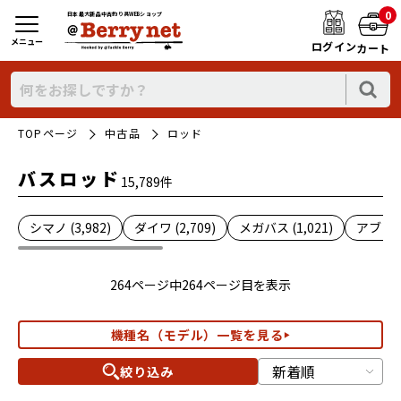
0
日本最大新品中古釣り具WEBショップ
メニュー
ログイン
カート
TOPページ
中古品
ロッド
バスロッド
15,789件
シマノ (3,982)
ダイワ (2,709)
メガバス (1,021)
アブ (45
264ページ中264ページ目を表示
機種名（モデル）一覧を見る
絞り込み