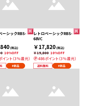
ベーシックRBS-
レトロベーシックRBS-
O
68VC
840
￥17,820
(税込)
(税込)
00
10%OFF
￥19,800
10%OFF
2ポイント（3％還元）
486ポイント（3％還元）
料
#新品
送料無料
#新品