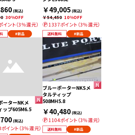
860
￥49,005
(税込)
(税込)
00
30%OFF
￥54,450
10%OFF
8ポイント（3％還元）
1337ポイント（3％還元）
料
#新品
送料無料
#新品
ブルーポーターNKSメ
タルティップ
508MH5.8
ポーターNKメ
ップ605M6.5
￥40,480
(税込)
700
1104ポイント（3％還元）
(税込)
10ポイント（3％還元）
送料無料
#新品