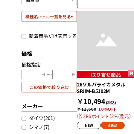
機種名
一覧を見る
（モデル）
新着商品だけ表示する
価格
価格指定
〜
取り寄せ商品
26ソルパライカメタル
この価格で絞り込む
SPJIM-B5102M
￥10,494
(税込)
メーカー
￥11,660
10%OFF
286ポイント（3％還元）
ダイワ(201)
NEW
#新品
シマノ(7)