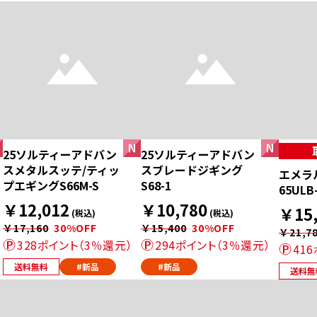
25ソルティーアドバン
25ソルティーアドバン
スメタルスッテ/ティッ
スブレードジギング
エメラ
プエギングS66M-S
S68-1
65ULB
￥12,012
￥10,780
￥15,
(税込)
(税込)
￥17,160
30%OFF
￥15,400
30%OFF
￥21,7
328ポイント（3％還元）
294ポイント（3％還元）
41
送料無料
#新品
#新品
送料無