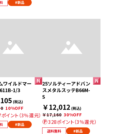
料
#新品
ムワイルドマー
25ソルティーアドバン
11B-1/3
スメタルスッテB66M-
S
105
(税込)
￥12,012
50
10%OFF
(税込)
67ポイント（3％還元）
￥17,160
30%OFF
328ポイント（3％還元）
料
#新品
送料無料
#新品