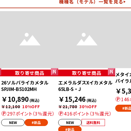
機種名（モデル）一覧を見る
取り寄せ商品
取り寄せ商品
メタイ
パイラル
26ソルパライカメタル
エメラルダスXイカメタル
SPJIM-B5102MH
65LB-S・J
￥5,3
￥10,890
￥15,246
14
(税込)
(税込)
￥12,100
10%OFF
￥21,780
30%OFF
#新
297ポイント（3％還元）
416ポイント（3％還元）
NEW
#新品
NEW
送料無料
#新品