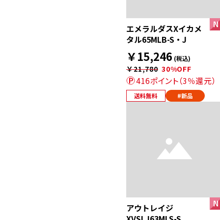
エメラルダスXイカメ
タル65MLB-S・J
￥15,246
(税込)
￥21,780
30%OFF
416ポイント（3％還元）
送料無料
#新品
アウトレイジ
XVSLJ63MLS-S