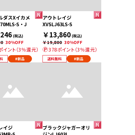
ルダスXイカメ
アウトレイジ
70MLS-S・J
XVSLJ63LS-S
246
￥13,860
(税込)
(税込)
80
30%OFF
￥19,800
30%OFF
6ポイント（3％還元）
378ポイント（3％還元）
料
#新品
送料無料
#新品
レイジ
ブラックジャガーオリ
63MB-S
ジンLJ603L