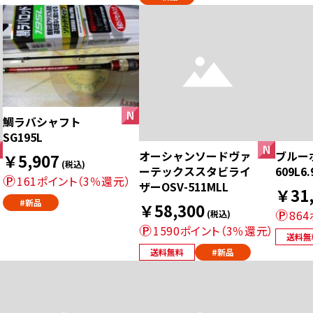
鯛ラバシャフト
SG195L
オーシャンソードヴァ
ブルーポ
￥5,907
(税込)
ーテックススタビライ
609L6.
161ポイント（3％還元）
ザーOSV-511MLL
￥31,
#新品
￥58,300
86
(税込)
1590ポイント（3％還元）
送料無
送料無料
#新品