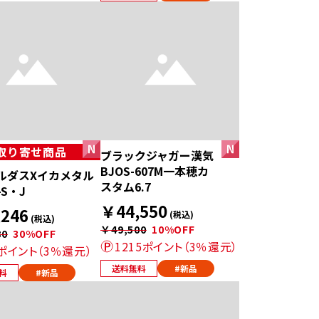
取り寄せ商品
ブラックジャガー漢気
BJOS-607M一本穂カ
ルダスXイカメタル
スタム6.7
-S・J
￥44,550
246
(税込)
(税込)
￥49,500
10%OFF
80
30%OFF
1215ポイント（3％還元）
6ポイント（3％還元）
送料無料
#新品
料
#新品