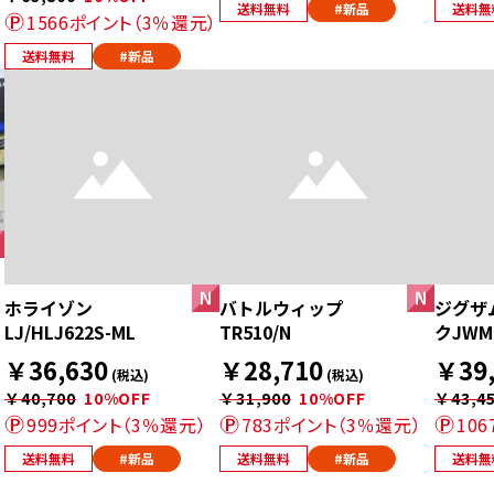
送料無料
#新品
送料無
）
1566ポイント（3％還元）
送料無料
#新品
ホライゾン
バトルウィップ
ジグザ
LJ/HLJ622S-ML
TR510/N
クJWM6
￥36,630
￥28,710
￥39,
）
(税込)
(税込)
￥40,700
10%OFF
￥31,900
10%OFF
￥43,4
999ポイント（3％還元）
783ポイント（3％還元）
10
送料無料
#新品
送料無料
#新品
送料無