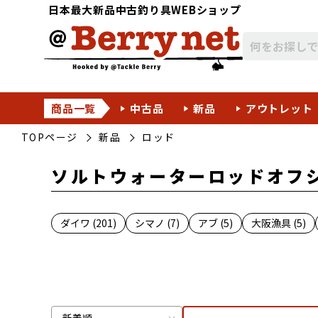
日本最大新品中古釣り具WEBショップ
商品一覧
中古品
新品
アウトレット
TOPページ
新品
ロッド
ソルトウォーターロッドオフ
ダイワ (201)
シマノ (7)
アブ (5)
大阪漁具 (5)