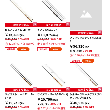
取り寄せ商品
取り寄せ商品
ピュアリスト51LB・W
イプリミ60XUL-4
取り寄せ商品
￥15,400
￥13,475
(税込)
(税込)
プレッソリミテッドAGS61L-
￥22,000
30%OFF
￥19,250
30%OFF
S
420ポイント（3％還元）
368ポイント（3％還元）
￥56,320
(税込)
送料無料
#新品
送料無料
#新品
￥70,400
20%OFF
1536ポイント（3％還元）
送料無料
#新品
取り寄せ商品
取り寄せ商品
取り寄せ商品
ワイズストリーム42ULB-
ワイズストリーム56L-3・Q
シルバークリークグラスプロ
3・Q
グレッシブ46LB-G
￥20,790
(税込)
￥19,250
￥40,920
(税込)
￥29,700
30%OFF
(税込)
￥27,500
30%OFF
￥51,150
20%OFF
567ポイント（3％還元）