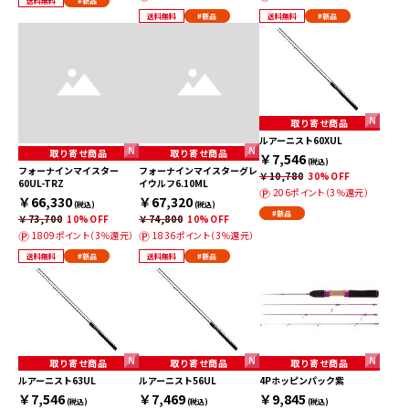
送料無料
#新品
送料無料
#新品
送料無料
#新品
取り寄せ商品
ルアーニスト60XUL
取り寄せ商品
取り寄せ商品
￥7,546
(税込)
フォーナインマイスター
フォーナインマイスターグレ
￥10,780
30%OFF
60UL-TRZ
イウルフ6.10ML
206ポイント（3％還元）
￥66,330
￥67,320
(税込)
(税込)
#新品
￥73,700
10%OFF
￥74,800
10%OFF
1809ポイント（3％還元）
1836ポイント（3％還元）
送料無料
#新品
送料無料
#新品
取り寄せ商品
取り寄せ商品
取り寄せ商品
ルアーニスト63UL
ルアーニスト56UL
4Pホッピンパック紫
￥7,546
￥7,469
￥9,845
(税込)
(税込)
(税込)