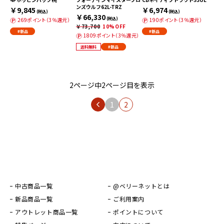
ンズウルフ62L-TRZ
￥9,845
￥6,974
(税込)
(税込)
￥66,330
(税込)
269ポイント（3％還元）
190ポイント（3％還元）
￥73,700
10%OFF
#新品
#新品
1809ポイント（3％還元）
送料無料
#新品
2ページ中2ページ目を表示
1
2
中古商品一覧
@ベリーネットとは
新品商品一覧
ご利用案内
アウトレット商品一覧
ポイントについて