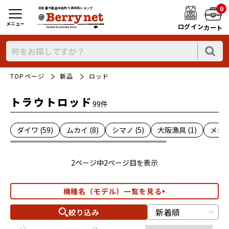
0
日本最大新品中古釣り具WEBショップ
メニュー
ログイン
カート
TOPページ
新品
ロッド
トラウトロッド
99件
ダイワ (59)
ムカイ (8)
シマノ (5)
大阪漁具 (1)
メジャ
2ページ中2ページ目を表示
機種名（モデル）一覧を見る
絞り込み