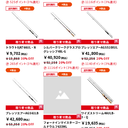
525ポイント（3％還元）
1116ポイント（3％還元）
送料無料
#新品
送料無料
#新品
送料無料
#新品
取り寄せ商品
取り寄せ商品
取り寄せ商品
トラウトX/AT66UL・N
シルバークリークグラスプロ
プレッソエアーAGS510XUL
グレッシブ48L-G
￥9,702
￥41,800
(税込)
(税込)
￥40,920
￥13,860
30%OFF
(税込)
￥52,250
20%OFF
￥51,150
20%OFF
265ポイント（3％還元）
1140ポイント（3％還元）
1116ポイント（3％還元）
#新品
送料無料
#新品
送料無料
#新品
取り寄せ商品
取り寄せ商品
プレッソエアーAGS61LB
ワイズストリーム46ULB-
取り寄せ商品
3・Q
￥42,680
(税込)
￥19,635
フォーナインマイスターゴー
￥53,350
20%OFF
(税込)
ルドウルフ633ML