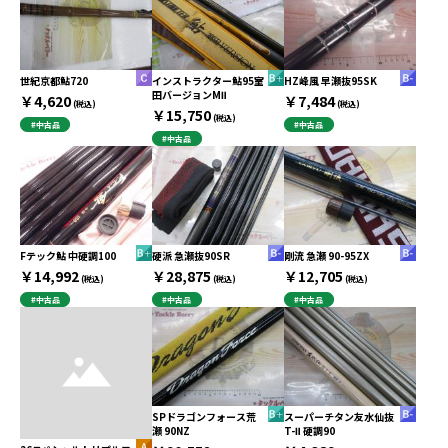
世紀京都鮎720
インストラクター鮎95室
HZ峰風 早瀬抜95SK
田バージョンMⅡ
￥4,620
￥7,484
(税込)
(税込)
￥15,750
(税込)
#中古品
#中古品
#中古品
Fテック鮎 中硬調100
硬派 急瀬抜90SR
剛流 急瀬 90-95ZX
￥14,992
￥28,875
￥12,705
(税込)
(税込)
(税込)
#中古品
#中古品
#中古品
SPドラゴンフォース荒
スーパーチタン友水仙抜
瀬 90NZ
T-Ⅱ 硬調90