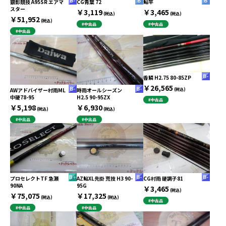
銀影競技 A95SR エアマ
CG青葉 72
鮎竿
スター
￥3,119
￥3,465
(税込)
(税込)
￥51,952
(税込)
#中古品
#中古品
#中古品
香鱗 H2.75 80-85ZP
￥26,565
AWアドバイザー村雨ML
時雨オールシーズン
(税込)
中硬78-95
H2.5 90-95ZX
#中古品
￥5,198
￥6,930
(税込)
(税込)
#中古品
#中古品
プロセレクトTF 急瀬
AZ鮎XL先掛 荒技 H3 90-
CG村雨 硬調子81
90NA
95G
￥3,465
(税込)
￥75,075
￥17,325
(税込)
(税込)
#中古品
#中古品
#中古品