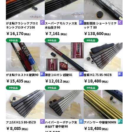
がま鮎クラシックプロミ
スーパーアモルファス友
銀影競技 ショートリミテ
ネントプロタイプ100
水仙抜き90
ッド T 80
￥16,170
￥7,161
￥138,600
(税込)
(税込)
(税込)
#中古品
#中古品
#中古品
がま鮎クエストⅡ 硬調90
瀬音コロガシ 超硬81
香鱗 H2.75 85-90ZB
￥15,435
￥12,012
￥18,480
(税込)
(税込)
(税込)
#中古品
#中古品
#中古品
アユSX H2.5 80-85ZD
ハイパーカーボテック友
アバンサー 中硬硬90MN
水仙VT 硬中硬90
￥8,085
￥18,480
(税込)
(税込)