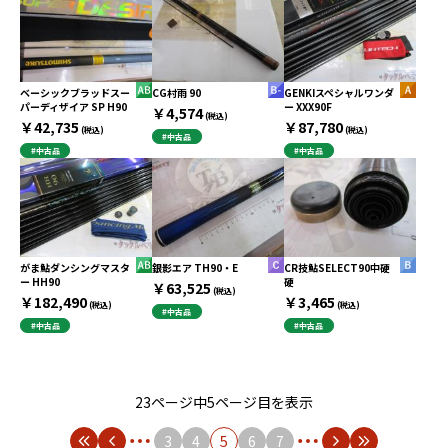
ベーシックブラッドスー
CG村雨 90
GENKIスペシャルワンダ
パーディザイア SP H90
ー XXX90F
￥4,574
(税込)
￥42,735
￥87,780
(税込)
(税込)
#中古品
#中古品
#中古品
がま鮎ダンシングマスタ
銀影エア TH90・E
CR技鮎SELECT90中硬
ー HH90
硬
￥63,525
(税込)
￥182,490
￥3,465
(税込)
(税込)
#中古品
#中古品
#中古品
23ページ中5ページ目を表示
3
4
5
6
7