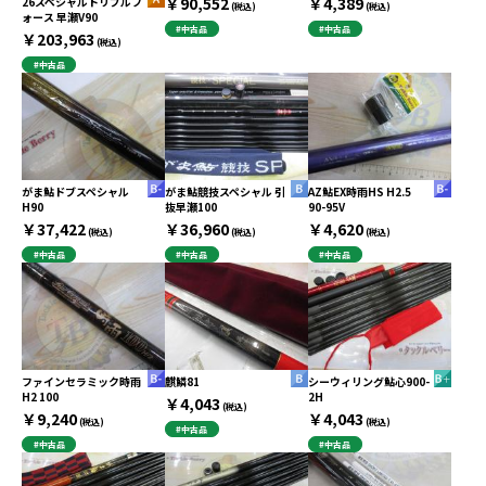
￥90,552
￥4,389
26スペシャルトリプルフ
(税込)
(税込)
ォース 早瀬V90
#中古品
#中古品
￥203,963
(税込)
#中古品
がま鮎ドブスペシャル
がま鮎競技スペシャル 引
AZ鮎EX時雨HS H2.5
H90
抜早瀬100
90-95V
￥37,422
￥36,960
￥4,620
(税込)
(税込)
(税込)
#中古品
#中古品
#中古品
ファインセラミック時雨
麒鱗81
シーウィリング鮎心900-
H2 100
2H
￥4,043
(税込)
￥9,240
￥4,043
(税込)
(税込)
#中古品
#中古品
#中古品