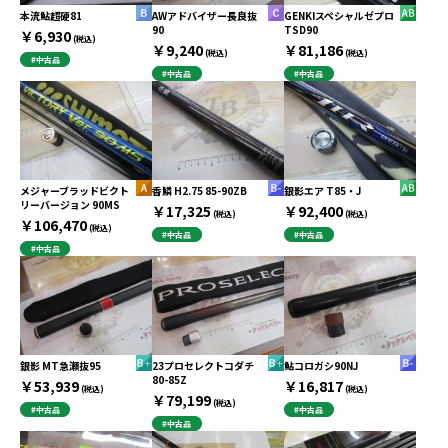
本流鮎超硬81
AWアドバイザー長良抜
GENKIスペシャルゼプロ
90
TSD90
￥6,930
(税込)
￥9,240
￥81,186
(税込)
(税込)
#中古品
#中古品
#中古品
メジャーブラッドビクト
香鱗 H2.75 85-90ZB
銀影エア T85・J
リーバージョン 90MS
￥17,325
￥92,400
(税込)
(税込)
￥106,470
(税込)
#中古品
#中古品
#中古品
銀影 MT急瀬抜95
23プロセレクトコダチ
鮎コロガシ90NJ
80-85Z
￥53,939
￥16,817
(税込)
(税込)
￥79,199
(税込)
#中古品
#中古品
#中古品