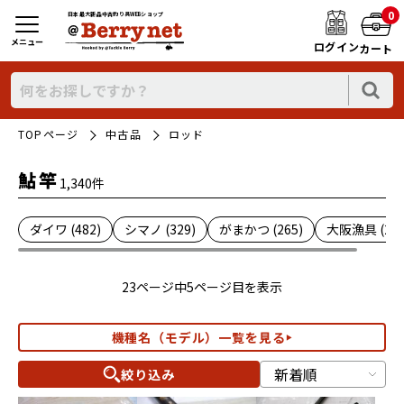
0
日本最大新品中古釣り具WEBショップ
メニュー
ログイン
カート
TOPページ
中古品
ロッド
鮎竿
1,340件
ダイワ (482)
シマノ (329)
がまかつ (265)
大阪漁具 (2)
23ページ中5ページ目を表示
機種名（モデル）一覧を見る
絞り込み