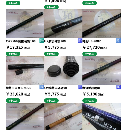
￥7,508
(税込)
#中古品
#中古品
#中古品
CWPM峰風抜 硬調100
HX瀬音 硬調90M
時雨H3-90NZ
￥17,325
￥5,775
￥27,720
(税込)
(税込)
(税込)
#中古品
#中古品
#中古品
葉月コロガシ 90SD
CW夢月中硬硬90
本流鮎超硬81
￥23,828
￥5,775
￥5,198
(税込)
(税込)
(税込)
#中古品
#中古品
#中古品