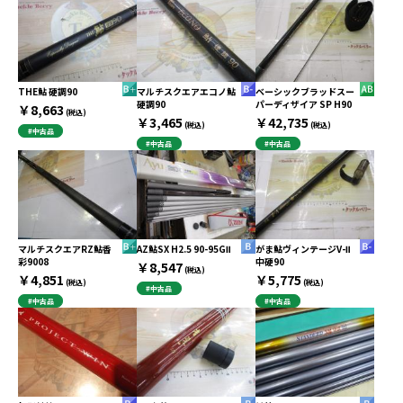
THE鮎 硬調90
マルチスクエアエコノ鮎
ベーシックブラッドスー
硬調90
パーディザイア SP H90
￥8,663
(税込)
￥3,465
￥42,735
(税込)
(税込)
#中古品
#中古品
#中古品
マルチスクエアRZ鮎香
AZ鮎SX H2.5 90-95GⅡ
がま鮎ヴィンテージV-Ⅱ
彩9008
中硬90
￥8,547
(税込)
￥4,851
￥5,775
(税込)
(税込)
#中古品
#中古品
#中古品