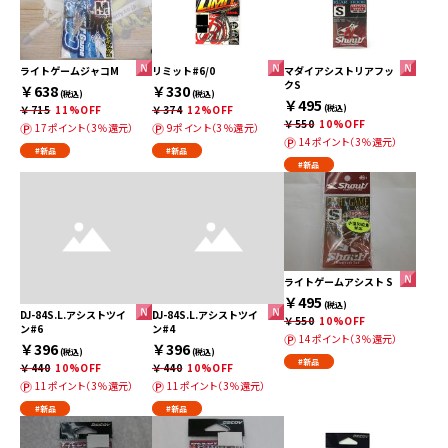
ライトゲームジャコM
リミット#6/0
マダイアシストリアフッ
クS
￥638
￥330
(税込)
(税込)
￥495
￥715
11%OFF
￥374
12%OFF
(税込)
￥550
10%OFF
17ポイント（3％還元）
9ポイント（3％還元）
14ポイント（3％還元）
#新品
#新品
#新品
ライトゲームアシスト S
￥495
(税込)
DJ-84S.L.アシストツイ
DJ-84S.L.アシストツイ
￥550
10%OFF
ン#6
ン#4
14ポイント（3％還元）
￥396
￥396
(税込)
(税込)
#新品
￥440
10%OFF
￥440
10%OFF
11ポイント（3％還元）
11ポイント（3％還元）
#新品
#新品