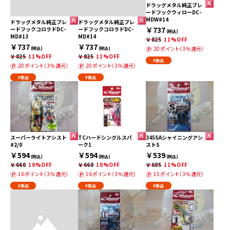
ドラッグメタル純正ブレ
ードフックウィローDC-
MDW#14
ドラッグメタル純正ブレ
ドラッグメタル純正ブレ
￥737
ードフックコロラドDC-
ードフックコロラドDC-
(税込)
MD#13
MD#14
￥825
11%OFF
￥737
￥737
20ポイント（3％還元）
(税込)
(税込)
￥825
11%OFF
￥825
11%OFF
#新品
20ポイント（3％還元）
20ポイント（3％還元）
#新品
#新品
スーパーライトアシスト
TCハードシングルスパ
345SAシャイニングアシ
#2/0
ーク1
ストS
￥594
￥594
￥539
(税込)
(税込)
(税込)
￥660
10%OFF
￥660
10%OFF
￥605
11%OFF
16ポイント（3％還元）
16ポイント（3％還元）
15ポイント（3％還元）
#新品
#新品
#新品