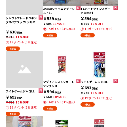
345SAシャイニングアシ
TCハードツインスパー
ストLL
ク1cm#1
￥539
￥594
シャウトブレードジギン
(税込)
(税込)
グスペアフックLシルバ
￥605
11%OFF
￥660
10%OFF
ー
15ポイント（3％還元）
16ポイント（3％還元）
￥638
(税込)
#新品
#新品
￥715
11%OFF
17ポイント（3％還元）
#新品
マダイアシストショート
ライトゲームジャコL
シングルM
￥693
(税込)
￥594
ライトゲームジャコLL
(税込)
￥770
10%OFF
￥693
￥660
10%OFF
19ポイント（3％還元）
(税込)
16ポイント（3％還元）
￥770
10%OFF
#新品
19ポイント（3％還元）
#新品
#新品