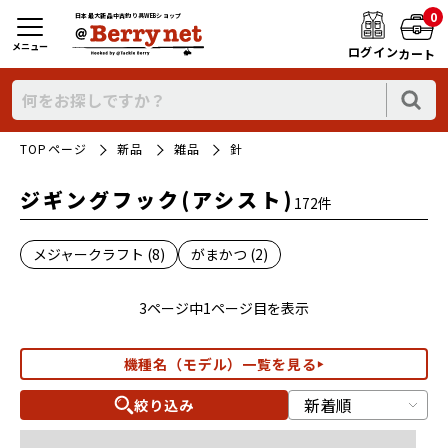
0
日本最大新品中古釣り具WEBショップ
メニュー
ログイン
カート
TOPページ
新品
雑品
針
ジギングフック(アシスト)
172件
メジャークラフト (8)
がまかつ (2)
3ページ中1ページ目を表示
機種名（モデル）一覧を見る
絞り込み