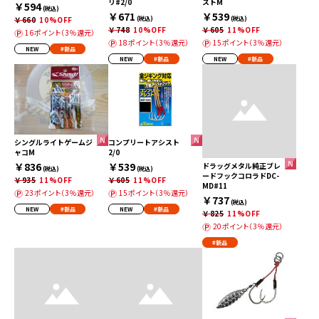
リ#2/0
ストM
￥594
(税込)
￥671
￥539
￥660
10%OFF
(税込)
(税込)
￥748
10%OFF
￥605
11%OFF
16ポイント（3％還元）
18ポイント（3％還元）
15ポイント（3％還元）
NEW
#新品
NEW
#新品
NEW
#新品
シングルライトゲームジ
コンプリートアシスト
ャコM
2/0
￥836
￥539
ドラッグメタル純正ブレ
(税込)
(税込)
ードフックコロラドDC-
￥935
11%OFF
￥605
11%OFF
MD#11
23ポイント（3％還元）
15ポイント（3％還元）
￥737
(税込)
NEW
#新品
NEW
#新品
￥825
11%OFF
20ポイント（3％還元）
#新品