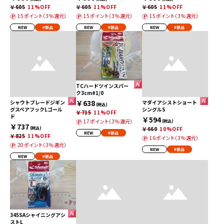
￥605
11%OFF
￥605
11%OFF
￥605
11%OFF
15ポイント（3％還元）
15ポイント（3％還元）
15ポイント（3％還元）
NEW
#新品
NEW
#新品
NEW
#新品
TCハードツインスパー
ク3cm#1/0
￥638
シャウトブレードジギン
マダイアシストショート
(税込)
グスペアフックLゴール
シングルS
￥715
11%OFF
ド
￥594
17ポイント（3％還元）
(税込)
￥737
(税込)
￥660
10%OFF
NEW
#新品
￥825
11%OFF
16ポイント（3％還元）
20ポイント（3％還元）
NEW
#新品
NEW
#新品
345SAシャイニングアシ
ストL