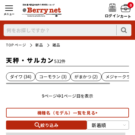
0
日本最大新品中古釣り具WEBショップ
メニュー
ログイン
カート
TOPページ
新品
雑品
天秤・サルカン
532件
ダイワ (34)
コーモラン (3)
がまかつ (2)
メジャークラフト
9ページ中1ページ目を表示
機種名（モデル）一覧を見る
絞り込み