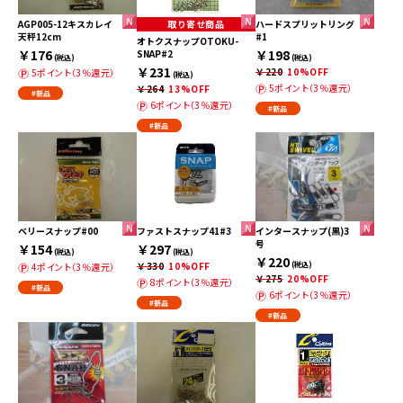
AGP005-12キスカレイ
取り寄せ商品
ハードスプリットリング
天秤12cm
#1
オトクスナップOTOKU-
￥176
￥198
SNAP#2
(税込)
(税込)
￥231
￥220
10%OFF
5ポイント（3％還元）
(税込)
5ポイント（3％還元）
￥264
13%OFF
#新品
6ポイント（3％還元）
#新品
#新品
ベリースナップ#00
ファストスナップ41#3
インタースナップ(黒)3
号
￥154
￥297
(税込)
(税込)
￥220
￥330
10%OFF
(税込)
4ポイント（3％還元）
￥275
20%OFF
8ポイント（3％還元）
#新品
6ポイント（3％還元）
#新品
#新品