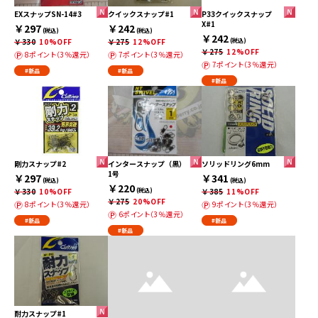
EXスナップSN-14#3
クイックスナップ#1
P33クイックスナップ
X#1
￥297
￥242
(税込)
(税込)
￥242
￥330
10%OFF
￥275
12%OFF
(税込)
￥275
12%OFF
8ポイント（3％還元）
7ポイント（3％還元）
7ポイント（3％還元）
#新品
#新品
#新品
剛力スナップ#2
インタースナップ（黒）
ソリッドリング6mm
1号
￥297
￥341
(税込)
(税込)
￥220
￥330
10%OFF
(税込)
￥385
11%OFF
￥275
20%OFF
8ポイント（3％還元）
9ポイント（3％還元）
6ポイント（3％還元）
#新品
#新品
#新品
耐力スナップ#1