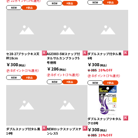
22ポイント（3％還元）
NEW
#新品
NEW
#新品
NEW
#新品
セ28-27ブラックキス天
AGE003-5Wスナップ付
ダブルスナップ付タル黒
秤18cm
タルサルカンブラック5
6号
号徳用
￥308
￥308
(税込)
(税込)
￥286
(税込)
￥385
20%OFF
8ポイント（3％還元）
8ポイント（3％還元）
8ポイント（3％還元）
NEW
#新品
NEW
#新品
NEW
#新品
ダブルスナップツキタル
クロ8号
￥308
ダブルスナップ付タル黒
NEWロックスナップステ
(税込)
14号
ンレス5
￥385
20%OFF