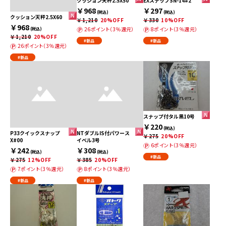
クッション天秤2.5X50
EXスナップSN-14#2
￥968
￥297
(税込)
(税込)
クッション天秤2.5X60
￥1,210
20%OFF
￥330
10%OFF
￥968
26ポイント（3％還元）
8ポイント（3％還元）
(税込)
￥1,210
20%OFF
#新品
#新品
26ポイント（3％還元）
#新品
スナップ付タル黒10号
￥220
(税込)
P33クイックスナップ
NTダブルIS付パワース
￥275
20%OFF
X#00
イベル3号
6ポイント（3％還元）
￥242
￥308
(税込)
(税込)
#新品
￥275
12%OFF
￥385
20%OFF
7ポイント（3％還元）
8ポイント（3％還元）
#新品
#新品