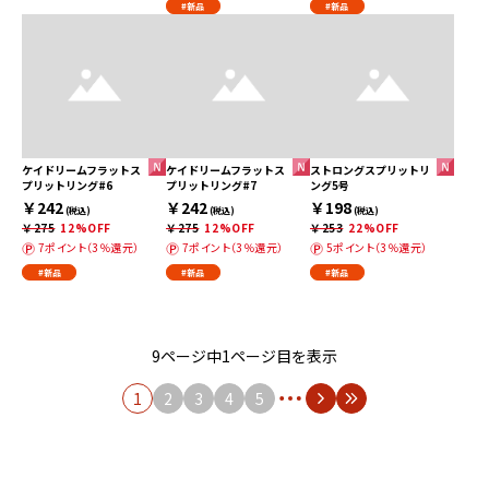
#新品
#新品
ケイドリームフラットス
ケイドリームフラットス
ストロングスプリットリ
プリットリング#6
プリットリング#7
ング5号
￥242
￥242
￥198
(税込)
(税込)
(税込)
￥275
12%OFF
￥275
12%OFF
￥253
22%OFF
7ポイント（3％還元）
7ポイント（3％還元）
5ポイント（3％還元）
#新品
#新品
#新品
9ページ中1ページ目を表示
1
2
3
4
5