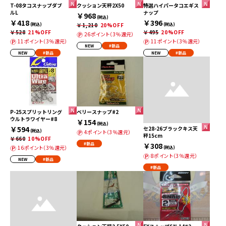
T-08タコスナップダブ
クッション天秤2X50
特選ハイパータコエギス
ルL
ナップ
￥968
(税込)
￥418
￥396
(税込)
￥1,210
20%OFF
(税込)
￥528
21%OFF
￥495
20%OFF
26ポイント（3％還元）
11ポイント（3％還元）
11ポイント（3％還元）
NEW
#新品
NEW
#新品
NEW
#新品
P-25スプリットリング
ベリースナップ#2
ウルトラワイヤー#8
￥154
(税込)
￥594
セ28-26ブラックキス天
(税込)
4ポイント（3％還元）
秤15cm
￥660
10%OFF
#新品
￥308
16ポイント（3％還元）
(税込)
8ポイント（3％還元）
NEW
#新品
#新品