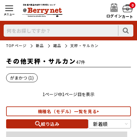
0
日本最大新品中古釣り具WEBショップ
メニュー
ログイン
カート
TOPページ
新品
雑品
天秤・サルカン
その他天秤・サルカン
47件
がまかつ (1)
1ページ中1ページ目を表示
機種名（モデル）一覧を見る
絞り込み