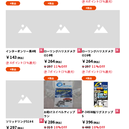
4ポイント（3％還元）
#新品
#新品
#新品
インターオンリー黒4号
ローリングハリスドメク
ローリングハリスドメク
ロ14号
ロ16号
￥143
(税込)
￥264
￥264
(税込)
(税込)
4ポイント（3％還元）
￥297
11%OFF
￥297
11%OFF
#新品
7ポイント（3％還元）
7ポイント（3％還元）
#新品
#新品
お助けスイベルティップ
P-34SW船リグスナップ
ラン
S
￥286
￥396
ソリッドリング51#4
(税込)
(税込)
￥297
￥319
10%OFF
￥440
10%OFF
(税込)