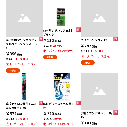
ローリングハリス止SS
ブラック
￥132
海上釣堀マリンボックス
ソリッドリング51#9
(税込)
ウキペットメタルスリム
￥297
￥176
25%OFF
(税込)
S
4ポイント（3％還元）
￥330
10%OFF
￥396
(税込)
8ポイント（3％還元）
#新品
￥440
10%OFF
#新品
11ポイント（3％還元）
#新品
遠投ナイロン天秤ミニ2
IS付パワースイベル黒4
本入20cmR-60
号
￥572
￥220
小袋ラウンドオンリー黒
(税込)
(税込)
4号
￥715
20%OFF
￥275
20%OFF
￥143
16ポイント（3％還元）
6ポイント（3％還元）
(税込)