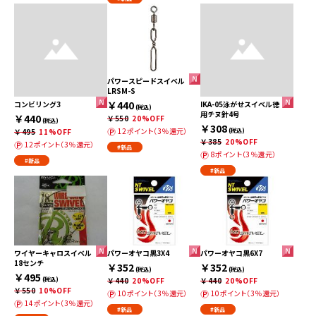
パワースピードスイベル
LRSM-S
￥440
コンビリング3
IKA-05泳がせスイベル徳
(税込)
用チヌ針4号
￥440
￥550
20%OFF
(税込)
￥308
12ポイント（3％還元）
￥495
11%OFF
(税込)
￥385
20%OFF
12ポイント（3％還元）
#新品
8ポイント（3％還元）
#新品
#新品
ワイヤーキャロスイベル
パワーオヤコ黒3X4
パワーオヤコ黒6X7
18センチ
￥352
￥352
(税込)
(税込)
￥495
(税込)
￥440
20%OFF
￥440
20%OFF
￥550
10%OFF
10ポイント（3％還元）
10ポイント（3％還元）
14ポイント（3％還元）
#新品
#新品