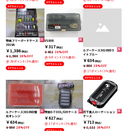
#アウトレット
#アウトレット
#アウトレット
特価フリーボードケース
VS808
3010A
￥317
(税込)
￥1,386
ルアーケース3010NDラ
(税込)
￥451
30%OFF
イトブルー
￥1,980
30%OFF
9ポイント（3％還元）
￥634
38ポイント（3％還元）
(税込)
#アウトレット
￥880
28%OFF
#アウトレット
17ポイント（3％還元）
#アウトレット
ルアーケース3010ND蛍
特価D-TOOL/FJHケース
月下美人ローテーション
光オレンジ
ケース
￥627
(税込)
￥634
￥713
(税込)
(税込)
17ポイント（3％還元）
￥880
28%OFF
￥1,122
36%OFF
#アウトレット