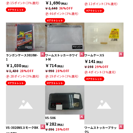
￥1,690
15ポイント（3％還元）
12ポイント（3％還元）
(税込)
￥2,640
36%OFF
#アウトレット
#アウトレット
46ポイント（3％還元）
#アウトレット
ランガンケース3010W-
ワームストッカーホワイ
ワームケースS
1
トM
￥141
(税込)
￥1,030
￥714
(税込)
(税込)
￥198
29%OFF
￥1,430
28%OFF
￥990
28%OFF
4ポイント（3％還元）
28ポイント（3％還元）
19ポイント（3％還元）
#アウトレット
#アウトレット
#アウトレット
VS-506
￥282
(税込)
VS-3020NSスモークBK
ワームストッカーブラッ
￥396
29%OFF
クL