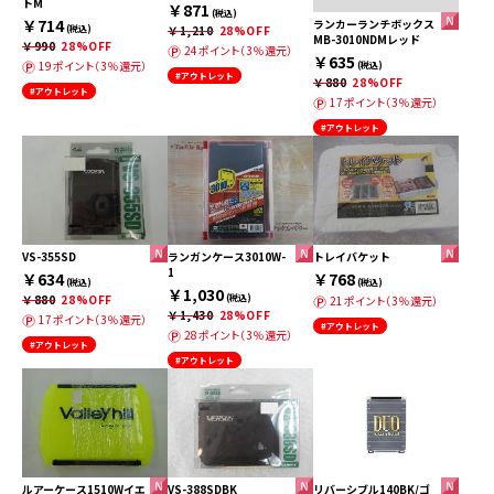
トM
￥871
(税込)
￥714
ランカーランチボックス
(税込)
￥1,210
28%OFF
MB-3010NDMレッド
￥990
28%OFF
24ポイント（3％還元）
￥635
19ポイント（3％還元）
(税込)
#アウトレット
￥880
28%OFF
#アウトレット
17ポイント（3％還元）
#アウトレット
VS-355SD
ランガンケース3010W-
トレイバケット
1
￥634
￥768
(税込)
(税込)
￥1,030
￥880
28%OFF
(税込)
21ポイント（3％還元）
￥1,430
28%OFF
17ポイント（3％還元）
#アウトレット
28ポイント（3％還元）
#アウトレット
#アウトレット
ルアーケース1510Wイエ
VS-388SDBK
リバーシブル140BK/ゴ