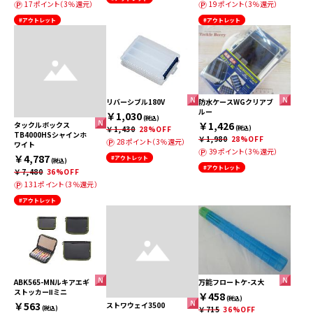
17ポイント（3％還元）
19ポイント（3％還元）
#アウトレット
#アウトレット
リバーシブル180V
防水ケースWGクリアブ
ルー
￥1,030
(税込)
￥1,426
タックルボックス
￥1,430
28%OFF
(税込)
TB4000HSシャインホ
￥1,980
28%OFF
28ポイント（3％還元）
ワイト
39ポイント（3％還元）
￥4,787
#アウトレット
(税込)
#アウトレット
￥7,480
36%OFF
131ポイント（3％還元）
#アウトレット
ABK565-MNルキアエギ
万能フロートケ-ス大
ストッカーⅡミニ
￥458
(税込)
￥563
ストワウェイ3500
(税込)
￥715
36%OFF