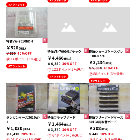
#アウトレット
#アウトレット
#アウトレット
特価VW-2010ND-T
￥528
(税込)
特価VS-7090Nブラック
特価シューズケースグレ
￥880
40%OFF
ーBK-077X
￥4,466
14ポイント（3％還元）
(税込)
￥3,234
￥6,380
30%OFF
(税込)
#アウトレット
￥5,390
40%OFF
122ポイント（3％還元）
88ポイント（3％還元）
#アウトレット
#アウトレット
ランガンケース3010W-
特価フラップボード
特価フリーボードケース
1
3010A用取替ボード
￥2,464
(税込)
￥1,030
￥308
(税込)
￥3,520
30%OFF
(税込)
￥1,430
28%OFF
￥440
30%OFF
67ポイント（3％還元）
28ポイント（3％還元）
8ポイント（3％還元）