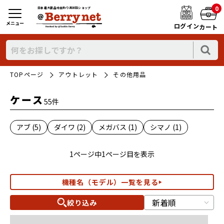
0
日本最大新品中古釣り具WEBショップ
メニュー
ログイン
カート
TOPページ
アウトレット
その他用品
ケース
55件
アブ (5)
ダイワ (2)
メガバス (1)
シマノ (1)
1ページ中1ページ目を表示
機種名（モデル）一覧を見る
絞り込み