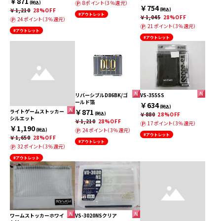
￥871
8ポイント（3％還元）
(税込)
￥754
￥1,210
28%OFF
(税込)
#アウトレット
￥1,045
28%OFF
24ポイント（3％還元）
21ポイント（3％還元）
#アウトレット
#アウトレット
リバーシブルD86BK/ゴ
VS-355SS
ールド箔
￥634
(税込)
￥871
ライトゲームストッカー
(税込)
￥880
28%OFF
シルエット
￥1,210
28%OFF
17ポイント（3％還元）
￥1,190
24ポイント（3％還元）
(税込)
#アウトレット
￥1,650
28%OFF
#アウトレット
32ポイント（3％還元）
#アウトレット
ワームストッカーホワイ
VS-3020NSクリア