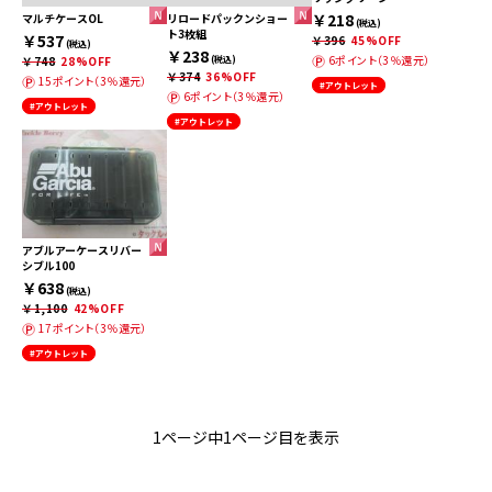
￥218
マルチケースOL
リロードパックンショー
(税込)
ト3枚組
￥537
￥396
45%OFF
(税込)
￥238
6ポイント（3％還元）
￥748
28%OFF
(税込)
￥374
36%OFF
15ポイント（3％還元）
#アウトレット
6ポイント（3％還元）
#アウトレット
#アウトレット
アブルアーケースリバー
シブル100
￥638
(税込)
￥1,100
42%OFF
17ポイント（3％還元）
#アウトレット
1ページ中1ページ目を表示