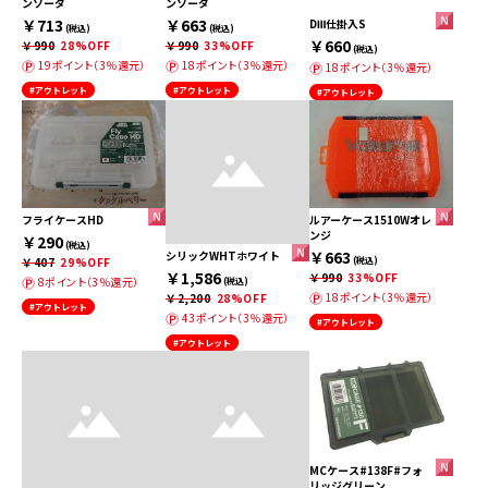
ンソーダ
ンソーダ
￥713
￥663
DⅢ仕掛入S
(税込)
(税込)
￥660
￥990
28%OFF
￥990
33%OFF
(税込)
19ポイント（3％還元）
18ポイント（3％還元）
18ポイント（3％還元）
#アウトレット
#アウトレット
#アウトレット
フライケースHD
ルアーケース1510Wオレ
ンジ
￥290
(税込)
￥663
シリックWHTホワイト
￥407
29%OFF
(税込)
￥1,586
￥990
33%OFF
8ポイント（3％還元）
(税込)
18ポイント（3％還元）
￥2,200
28%OFF
#アウトレット
43ポイント（3％還元）
#アウトレット
#アウトレット
MCケース#138F#フォ
リッジグリーン