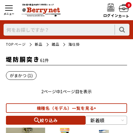
0
日本最大新品中古釣り具WEBショップ
メニュー
ログイン
カート
TOPページ
新品
雑品
海仕掛
堤防胴突き
61件
がまかつ (1)
2ページ中1ページ目を表示
機種名（モデル）一覧を見る
絞り込み