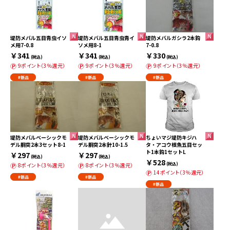
堤防メバル五目青虫イソ
堤防メバル五目青虫青イ
堤防メバルガシラ2本鈎
メ用7-0.8
ソメ用8-1
7-0.8
￥341
￥341
￥330
(税込)
(税込)
(税込)
9ポイント（3％還元）
9ポイント（3％還元）
9ポイント（3％還元）
#新品
#新品
#新品
堤防メバルベーシックモ
堤防メバルベーシックモ
ちょいマジ堤防キジハ
デル胴突2本3セット8-1
デル胴突2本針10-1.5
タ・アコウ根魚五目セッ
ト1本鈎1セットL
￥297
￥297
(税込)
(税込)
￥528
(税込)
8ポイント（3％還元）
8ポイント（3％還元）
14ポイント（3％還元）
#新品
#新品
#新品