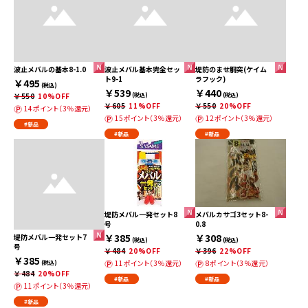
波止メバルの基本8-1.0
波止メバル基本完全セッ
堤防のませ胴突(ケイム
ト9-1
ラフック)
￥495
(税込)
￥539
￥440
￥550
10%OFF
(税込)
(税込)
￥605
11%OFF
￥550
20%OFF
14ポイント（3％還元）
15ポイント（3％還元）
12ポイント（3％還元）
#新品
#新品
#新品
堤防メバル一発セット8
メバルカサゴ3セット8-
号
0.8
￥385
￥308
堤防メバル一発セット7
(税込)
(税込)
号
￥484
20%OFF
￥396
22%OFF
￥385
11ポイント（3％還元）
8ポイント（3％還元）
(税込)
￥484
20%OFF
#新品
#新品
11ポイント（3％還元）
#新品