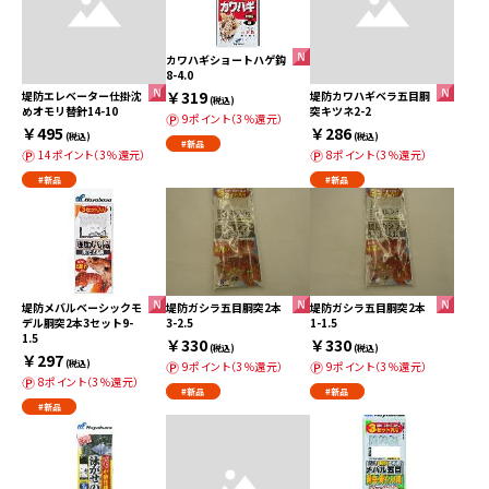
カワハギショートハゲ鈎
8-4.0
￥319
堤防エレベーター仕掛沈
堤防カワハギベラ五目胴
(税込)
めオモリ替針14-10
突キツネ2-2
9ポイント（3％還元）
￥495
￥286
(税込)
(税込)
#新品
14ポイント（3％還元）
8ポイント（3％還元）
#新品
#新品
堤防メバルベーシックモ
堤防ガシラ五目胴突2本
堤防ガシラ五目胴突2本
デル胴突2本3セット9-
3-2.5
1-1.5
1.5
￥330
￥330
(税込)
(税込)
￥297
(税込)
9ポイント（3％還元）
9ポイント（3％還元）
8ポイント（3％還元）
#新品
#新品
#新品