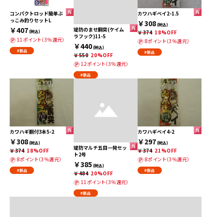
コンパクトロッド簡単ぶ
カワハギベイ2-1.5
っこみ釣りセットL
￥308
(税込)
￥407
堤防のませ胴突(ケイム
(税込)
￥374
18%OFF
ラフック)11-5
11ポイント（3％還元）
8ポイント（3％還元）
￥440
(税込)
#新品
#新品
￥550
20%OFF
12ポイント（3％還元）
#新品
カワハギ胴付3本5-2
カワハギベイ4-2
￥308
￥297
(税込)
(税込)
堤防マルチ五目一発セッ
￥374
18%OFF
￥374
21%OFF
ト2号
8ポイント（3％還元）
8ポイント（3％還元）
￥385
(税込)
#新品
#新品
￥484
20%OFF
11ポイント（3％還元）
#新品