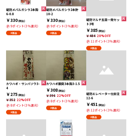
堤防メバルガシラ2本鈎
堤防メバルガシラ2本針
6-0.8
10-2
￥330
￥330
堤防マルチ五目一発セッ
(税込)
(税込)
ト3号
9ポイント（3％還元）
9ポイント（3％還元）
￥385
(税込)
#新品
#新品
￥484
20%OFF
11ポイント（3％還元）
#新品
カワハギ・サンバソウ3-
カワハギ胴突3本鈎3-1.5
4
￥308
(税込)
￥275
堤防エレベーター仕掛沈
(税込)
￥396
22%OFF
12-6
￥352
22%OFF
8ポイント（3％還元）
￥451
8ポイント（3％還元）
(税込)
#新品
12ポイント（3％還元）
#新品
#新品