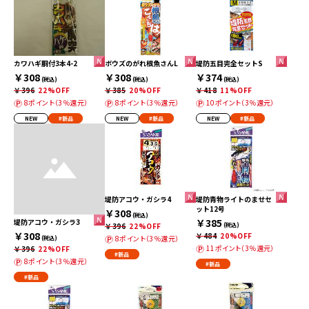
カワハギ胴付3本4-2
ボウズのがれ根魚さんL
堤防五目完全セットS
￥308
￥308
￥374
(税込)
(税込)
(税込)
￥396
22%OFF
￥385
20%OFF
￥418
11%OFF
8ポイント（3％還元）
8ポイント（3％還元）
10ポイント（3％還元）
NEW
#新品
NEW
#新品
NEW
#新品
堤防アコウ・ガシラ4
堤防青物ライトのませセ
ット12号
￥308
(税込)
￥385
堤防アコウ・ガシラ3
￥396
22%OFF
(税込)
￥308
￥484
20%OFF
8ポイント（3％還元）
(税込)
11ポイント（3％還元）
￥396
22%OFF
#新品
8ポイント（3％還元）
#新品
#新品