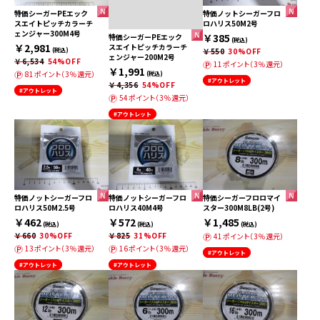
特価シーガーPEエック
特価ノットシーガーフロ
スエイトピッチカラーチ
ロハリス50M2号
ェンジャー300M4号
￥385
特価シーガーPEエック
(税込)
￥2,981
スエイトピッチカラーチ
(税込)
￥550
30%OFF
ェンジャー200M2号
￥6,534
54%OFF
11ポイント（3％還元）
￥1,991
81ポイント（3％還元）
(税込)
#アウトレット
￥4,356
54%OFF
#アウトレット
54ポイント（3％還元）
#アウトレット
特価ノットシーガーフロ
特価ノットシーガーフロ
特価シーガーフロロマイ
ロハリス50M2.5号
ロハリス40M4号
スター300M8LB(2号)
￥462
￥572
￥1,485
(税込)
(税込)
(税込)
￥660
30%OFF
￥825
31%OFF
41ポイント（3％還元）
13ポイント（3％還元）
16ポイント（3％還元）
#アウトレット
#アウトレット
#アウトレット