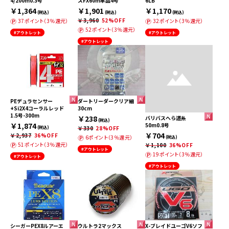
4/200m0.3号
スFX60m単品4号
6LB
￥1,364
￥1,901
￥1,170
(税込)
(税込)
(税込)
￥3,960
52%OFF
37ポイント（3％還元）
32ポイント（3％還元）
52ポイント（3％還元）
#アウトレット
#アウトレット
#アウトレット
PEデュラセンサー
ダートリーダークリア細
+Si2X4コーラルレッド
30cm
1.5号-300m
￥238
バリバスへら道糸
(税込)
￥1,874
50m0.8号
(税込)
￥330
28%OFF
￥704
￥2,937
36%OFF
6ポイント（3％還元）
(税込)
51ポイント（3％還元）
￥1,100
36%OFF
#アウトレット
19ポイント（3％還元）
#アウトレット
#アウトレット
シーガーPEX8ルアーエ
ウルトラ2マックス
X-ブレイドユーゴV6ソフ