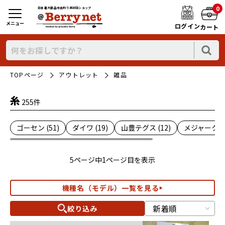
0
日本最大新品中古釣り具WEBショップ
メニュー
ログイン
カート
TOPページ
アウトレット
雑品
糸
255件
ゴーセン (51)
ダイワ (19)
山豊テグス (12)
メジャークラフ
5ページ中1ページ目を表示
機種名（モデル）一覧を見る
絞り込み