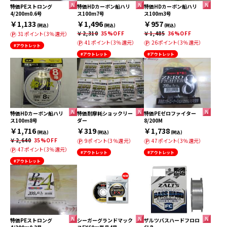
特価PEストロング
特価HDカーボン船ハリ
特価HDカーボン船ハリ
4/200m0.6号
ス100m7号
ス100m3号
￥1,133
￥1,496
￥957
(税込)
(税込)
(税込)
￥2,310
35%OFF
￥1,485
36%OFF
31ポイント（3％還元）
41ポイント（3％還元）
26ポイント（3％還元）
#アウトレット
#アウトレット
#アウトレット
特価HDカーボン船ハリ
特価耐摩耗ショックリー
特価PEゼロファイター
ス100m8号
ダー
8/200M
￥1,716
￥319
￥1,738
(税込)
(税込)
(税込)
￥2,640
35%OFF
9ポイント（3％還元）
47ポイント（3％還元）
47ポイント（3％還元）
#アウトレット
#アウトレット
#アウトレット
特価PEストロング
シーガーグランドマック
ザルツバスハードフロロ