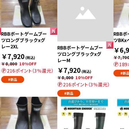
RBBボートゲームブー
RBB
ツロングブラックxグ
ツBKx
レー2XL
RBBボートゲームブー
￥6,9
ツロングブラックxグ
￥7,920
￥7,70
(税込)
レーM
￥8,800
10%OFF
18
￥7,920
216ポイント（3％還元）
(税込)
#新
￥8,800
10%OFF
#新品
216ポイント（3％還元）
#新品