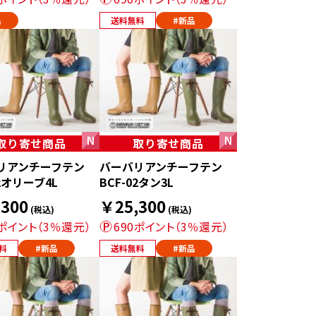
品
送料無料
#新品
取り寄せ商品
取り寄せ商品
リアンチーフテン
バーバリアンチーフテン
02オリーブ4L
BCF-02タン3L
300
￥25,300
(税込)
(税込)
0ポイント（3％還元）
690ポイント（3％還元）
料
#新品
送料無料
#新品