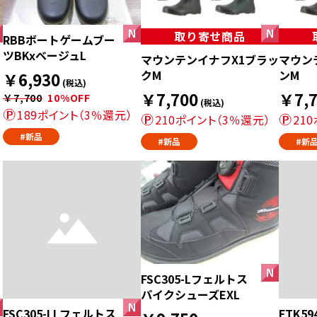
取り寄せ商品
RBBボートゲームブー
ツBKxベージュL
マウンテンイナフX1ブラッ
マウン
クM
ンM
￥6,930
(税込)
￥7,700
￥7,7
￥7,700
10%OFF
(税込)
189ポイント（3％還元）
210ポイント（3％還元）
21
#新品
#新品
#新
FSC305-Lフェルトス
パイクシューズEXL
FSC305-LLフェルトス
FTK5