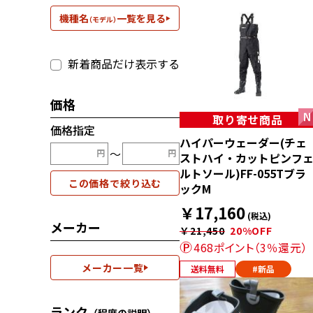
機種名
一覧を見る
（モデル）
新着商品だけ表示する
価格
取り寄せ商品
価格指定
ハイパーウェーダー(チェ
〜
ストハイ・カットピンフ
ルトソール)FF-055Tブラ
この価格で絞り込む
ックM
￥17,160
(税込)
メーカー
￥21,450
20%OFF
468ポイント（3％還元）
メーカー一覧
送料無料
#新品
ランク