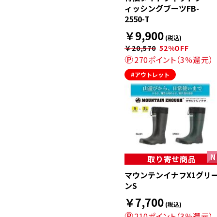
ィッシングブーツFB-
2550-T
￥9,900
(税込)
￥20,570
52%OFF
270ポイント（3％還元）
#アウトレット
取り寄せ商品
マウンテンイナフX1グリ
ンS
￥7,700
(税込)
210ポイント（3％還元）