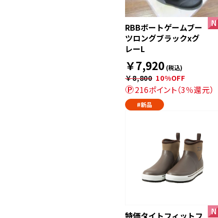
RBBボートゲームブー
ツロングブラックxグ
レーL
￥7,920
(税込)
￥8,800
10%OFF
216ポイント（3％還元）
#新品
特価タイトフィットフ