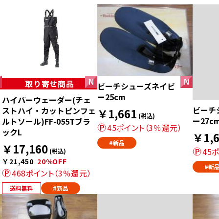
取り寄せ商品
ビーチシューズネイビ
ー25cm
ハイパーウェーダー(チェ
ビーチ
ェ
ストハイ・カットピンフェ
￥1,661
(税込)
ー27c
ルトソール)FF-055Tブラ
45ポイント（3％還元）
ックL
￥1,6
#新品
￥17,160
45
(税込)
￥21,450
20%OFF
#新
468ポイント（3％還元）
送料無料
#新品