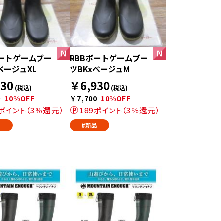
ボートゲームブー
RBBボートゲームブー
ベージュXL
ツBKxベージュM
30
￥6,930
(税込)
(税込)
0
10%OFF
￥7,700
10%OFF
9ポイント（3％還元）
189ポイント（3％還元）
品
#新品