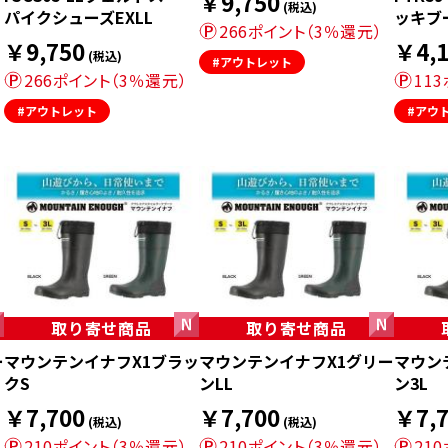
￥9,750
(税込)
パイクシューズEXLL
ッキブ
266ポイント（3％還元）
￥9,750
￥4,1
(税込)
#アウトレット
266ポイント（3％還元）
11
#アウトレット
#アウ
取り寄せ商品
取り寄せ商品
ー
マウンテンイナフX1ブラッ
マウンテンイナフX1グリー
マウン
クS
ンLL
ン3L
￥7,700
￥7,700
￥7,7
(税込)
(税込)
210ポイント（3％還元）
210ポイント（3％還元）
21