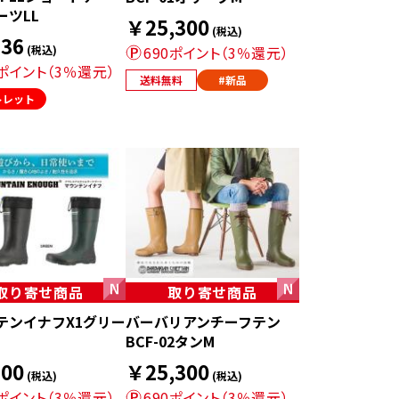
ーツLL
￥25,300
(税込)
36
(税込)
690ポイント（3％還元）
3ポイント（3％還元）
送料無料
#新品
トレット
取り寄せ商品
取り寄せ商品
テンイナフX1グリー
バーバリアンチーフテン
BCF-02タンM
00
￥25,300
(税込)
(税込)
0ポイント（3％還元）
690ポイント（3％還元）