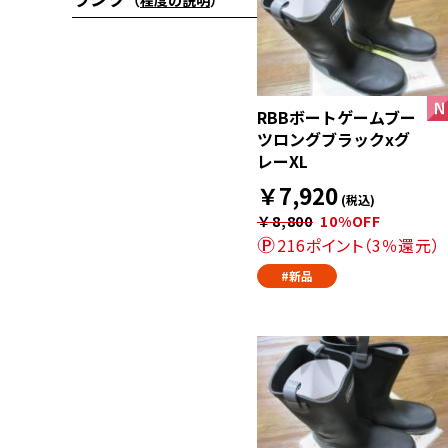
（
程度の説明
）
RBBボートゲームブー
ツロングブラックxグ
レーXL
￥7,920
(税込)
￥8,800
10%OFF
216ポイント（3％還元）
#新品