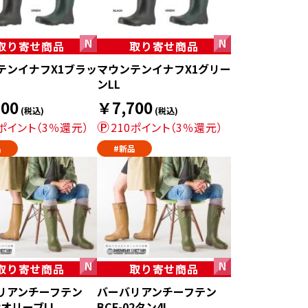
取り寄せ商品
取り寄せ商品
テンイナフX1ブラッ
マウンテンイナフX1グリー
ンLL
00
￥7,700
(税込)
(税込)
0ポイント（3％還元）
210ポイント（3％還元）
品
#新品
取り寄せ商品
取り寄せ商品
リアンチーフテン
バーバリアンチーフテン
02オリーブLL
BCF-02タン4L