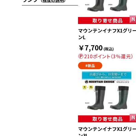
（
程度の説明
）
取り寄せ商品
マウンテンイナフX1グリ
ンL
￥7,700
(税込)
210ポイント（3％還元）
#新品
取り寄せ商品
マウンテンイナフX1グリ
ン3L