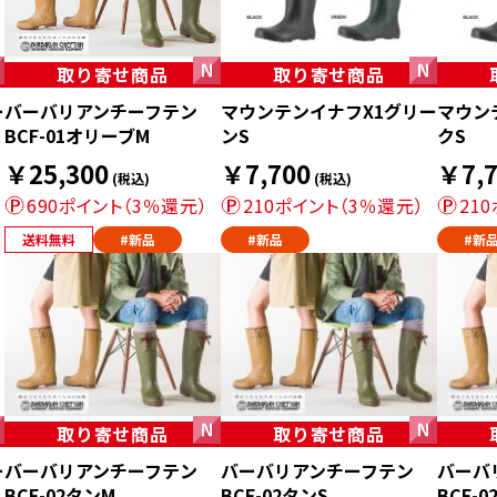
取り寄せ商品
取り寄せ商品
ー
バーバリアンチーフテン
マウンテンイナフX1グリー
マウン
BCF-01オリーブM
ンS
クS
￥25,300
￥7,700
￥7,7
(税込)
(税込)
690ポイント（3％還元）
210ポイント（3％還元）
21
送料無料
#新品
#新品
#新
取り寄せ商品
取り寄せ商品
ー
バーバリアンチーフテン
バーバリアンチーフテン
バーバ
BCF-02タンM
BCF-02タンS
BCF-