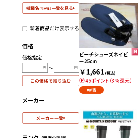
機種名
一覧を見る
（モデル）
新着商品だけ表示する
価格
ビーチシューズネイビ
価格指定
ー25cm
〜
￥1,661
(税込)
45ポイント（3％還元）
この価格で絞り込む
#新品
メーカー
メーカー一覧
ランク