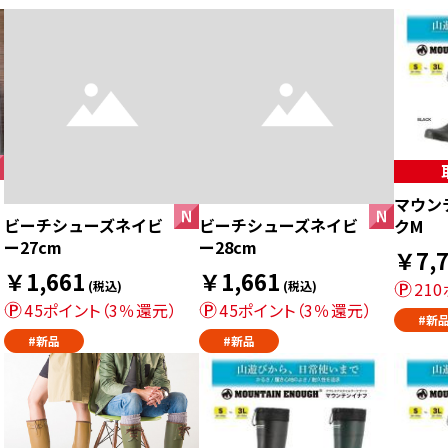
マウン
ビーチシューズネイビ
ビーチシューズネイビ
クM
ー27cm
ー28cm
￥7,7
￥1,661
￥1,661
(税込)
(税込)
21
45ポイント（3％還元）
45ポイント（3％還元）
#新
#新品
#新品