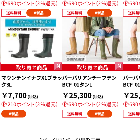
690ポイント（3％還元）
690ポイント（3％還元）
69
送料無料
#新品
送料無料
#新品
送料無
取り寄せ商品
取り寄せ商品
マウンテンイナフX1ブラッ
バーバリアンチーフテン
バーバ
ク3L
BCF-01タンL
BCF-
￥7,700
￥25,300
￥25,
(税込)
(税込)
210ポイント（3％還元）
690ポイント（3％還元）
69
#新品
送料無料
#新品
送料無
1ページ中1ページ目を表示