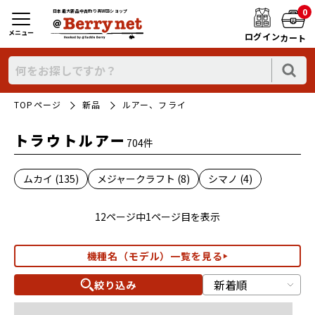
0
日本最大新品中古釣り具WEBショップ
メニュー
ログイン
カート
TOPページ
新品
ルアー、フライ
トラウトルアー
704件
ムカイ (135)
メジャークラフト (8)
シマノ (4)
12ページ中1ページ目を表示
機種名（モデル）一覧を見る
絞り込み