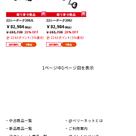
取り寄せ商品
取り寄せ商品
22シーボーグ200JL
22シーボーグ200J
￥82,984
￥82,984
(税込)
(税込)
￥103,730
20%OFF
￥103,730
20%OFF
2263ポイント（3％還元）
2263ポイント（3％還元）
送料無料
#新品
送料無料
#新品
1ページ中1ページ目を表示
中古商品一覧
@ベリーネットとは
新品商品一覧
ご利用案内