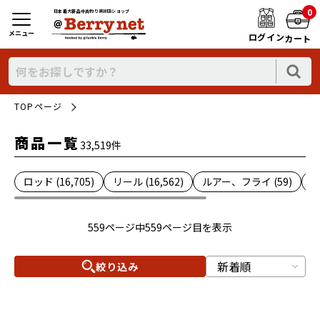
0
日本最大新品中古釣り具WEBショップ
メニュー
ログイン
カート
TOPページ
商品一覧
33,519件
ロッド (16,705)
リール (16,562)
ルアー、フライ (59)
雑
559ページ中559ページ目を表示
絞り込み