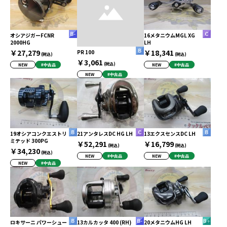
オシアジガーFCNR
16メタニウムMGL XG
2000HG
LH
￥27,279
￥18,341
PR 100
(税込)
(税込)
￥3,061
(税込)
NEW
#中古品
NEW
#中古品
NEW
#中古品
19オシアコンクエストリ
21アンタレスDC HG LH
13エクスセンスDC LH
ミテッド 300PG
￥52,291
￥16,799
(税込)
(税込)
￥34,230
(税込)
NEW
#中古品
NEW
#中古品
NEW
#中古品
ロキサーニ パワーシュー
13カルカッタ 400 (RH)
20メタニウムHG LH