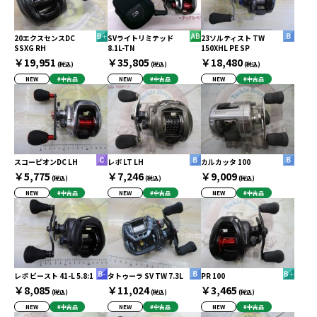
20エクスセンスDC
SVライトリミテッド
23ソルティスト TW
SSXG RH
8.1L-TN
150XHL PE SP
￥19,951
￥35,805
￥18,480
(税込)
(税込)
(税込)
NEW
#中古品
NEW
#中古品
NEW
#中古品
スコーピオンDC LH
レボ LT LH
カルカッタ 100
￥5,775
￥7,246
￥9,009
(税込)
(税込)
(税込)
NEW
#中古品
NEW
#中古品
NEW
#中古品
レボ ビースト 41-L 5.8:1
タトゥーラ SV TW 7.3L
PR 100
￥8,085
￥11,024
￥3,465
(税込)
(税込)
(税込)
NEW
#中古品
NEW
#中古品
NEW
#中古品