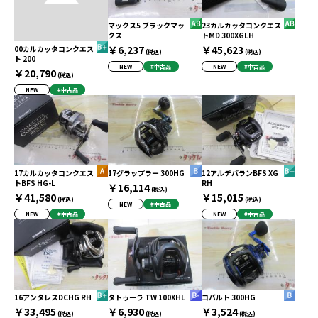
マックス5 ブラックマッ
23カルカッタコンクエス
クス
トMD 300XGLH
￥6,237
￥45,623
00カルカッタコンクエス
(税込)
(税込)
ト 200
NEW
#中古品
NEW
#中古品
￥20,790
(税込)
NEW
#中古品
17カルカッタコンクエス
17グラップラー 300HG
12アルデバランBFS XG
トBFS HG-L
RH
￥16,114
(税込)
￥41,580
￥15,015
(税込)
(税込)
NEW
#中古品
NEW
#中古品
NEW
#中古品
16アンタレスDCHG RH
タトゥーラ TW 100XHL
コバルト 300HG
￥33,495
￥6,930
￥3,524
(税込)
(税込)
(税込)