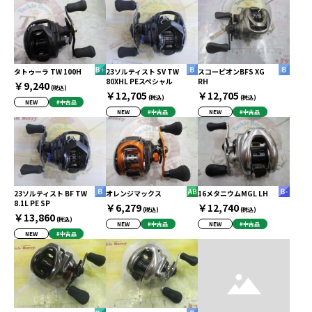
タトゥーラ TW 100H
23ソルティスト SV TW
スコーピオンBFS XG
80XHL PEスペシャル
RH
￥9,240
(税込)
￥12,705
￥12,705
(税込)
(税込)
NEW
#中古品
NEW
#中古品
NEW
#中古品
23ソルティスト BF TW
オレンジマックス
16メタニウムMGL LH
8.1L PE SP
￥6,279
￥12,740
(税込)
(税込)
￥13,860
(税込)
NEW
#中古品
NEW
#中古品
NEW
#中古品