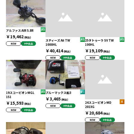
アルファス AIR 5.8R
￥19,462
(税込)
スティーズ AⅡ TW
25タトゥーラ SV TW
NEW
#中古品
1000HL
100HL
￥40,414
￥19,109
(税込)
(税込)
NEW
#中古品
NEW
#中古品
19スコーピオンMGL
ブルーマックス船3
151
￥3,465
(税込)
￥15,593
24スコーピオンMD
(税込)
NEW
#中古品
201XG
NEW
#中古品
￥20,684
(税込)
NEW
#中古品