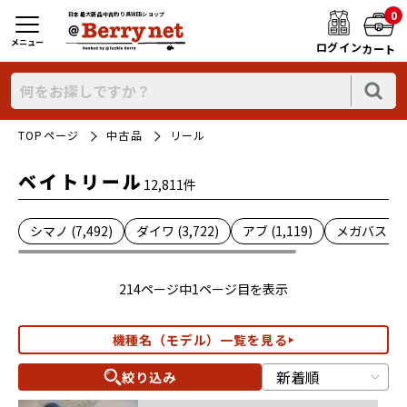
0
日本最大新品中古釣り具WEBショップ
メニュー
ログイン
カート
TOPページ
中古品
リール
ベイトリール
12,811件
シマノ (7,492)
ダイワ (3,722)
アブ (1,119)
メガバス (2)
214ページ中1ページ目を表示
機種名（モデル）一覧を見る
絞り込み