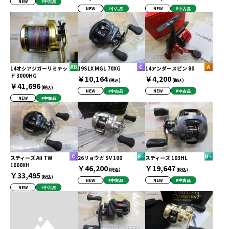
NEW
#中古品
NEW
#中古品
NEW
#中古品
14オシアジガーリミテッ
19SLX MGL 70XG
14アンダースピン 80
ド 3000HG
￥10,164
￥4,200
(税込)
(税込)
￥41,696
(税込)
NEW
#中古品
NEW
#中古品
NEW
#中古品
スティーズ AⅡ TW
26リョウガ SV 100
スティーズ 103HL
1000XH
￥46,200
￥19,647
(税込)
(税込)
￥33,495
(税込)
NEW
#中古品
NEW
#中古品
NEW
#中古品