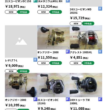
21スコーピオンDC 150
16メタニウムMGL RH
￥18,971
￥12,324
(税込)
(税込)
24スコーピオンMD
NEW
#中古品
NEW
#中古品
201XG
￥15,729
(税込)
NEW
#中古品
オシアジガー 2000
アグレスト 100SHL
￥11,550
￥4,851
(税込)
(税込)
レボ LT7-L
NEW
#中古品
NEW
#中古品
￥9,009
(税込)
NEW
#中古品
オシアジガー 2000
21スコーピオンDC
24タトゥーラ TW
151HG
100HL
￥10,395
(税込)
￥9,240
￥11,088
(税込)
(税込)