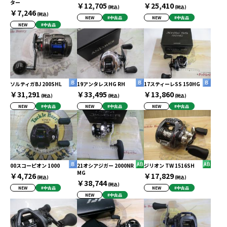
ター
￥12,705
￥25,410
(税込)
(税込)
￥7,246
(税込)
NEW
#中古品
NEW
#中古品
NEW
#中古品
ソルティガBJ 200SHL
19アンタレスHG RH
17スティーレSS 150HG
￥31,291
￥33,495
￥13,860
(税込)
(税込)
(税込)
NEW
#中古品
NEW
#中古品
NEW
#中古品
00スコーピオン 1000
21オシアジガー 2000NR
ジリオン TW 1516SH
MG
￥4,726
￥17,829
(税込)
(税込)
￥38,744
(税込)
NEW
#中古品
NEW
#中古品
NEW
#中古品