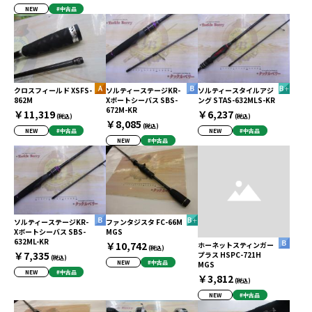
NEW
#中古品
クロスフィールド XSFS-
ソルティーステージKR-
ソルティースタイルアジ
862M
Xボートシーバス SBS-
ング STAS-632MLS-KR
672M-KR
￥11,319
￥6,237
(税込)
(税込)
￥8,085
(税込)
NEW
#中古品
NEW
#中古品
NEW
#中古品
ソルティーステージKR-
ファンタジスタ FC-66M
Xボートシーバス SBS-
MGS
632ML-KR
￥10,742
ホーネットスティンガー
(税込)
￥7,335
プラス HSPC-721H
(税込)
NEW
#中古品
MGS
NEW
#中古品
￥3,812
(税込)
NEW
#中古品