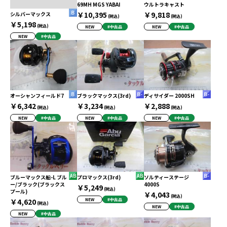
69MH MGS YABAI
ウルトラキャスト
￥10,395
￥9,818
シルバーマックス
(税込)
(税込)
￥5,198
(税込)
NEW
#中古品
NEW
#中古品
NEW
#中古品
オーシャンフィールド7
ブラックマックス(3rd)
ディサイダー 2000SH
￥6,342
￥3,234
￥2,888
(税込)
(税込)
(税込)
NEW
#中古品
NEW
#中古品
NEW
#中古品
ブルーマックス船-L ブル
プロマックス(3rd)
ソルティーステージ
ー/ブラック(ブラックス
4000S
￥5,249
(税込)
プール)
￥4,043
(税込)
￥4,620
NEW
#中古品
(税込)
NEW
#中古品
NEW
#中古品