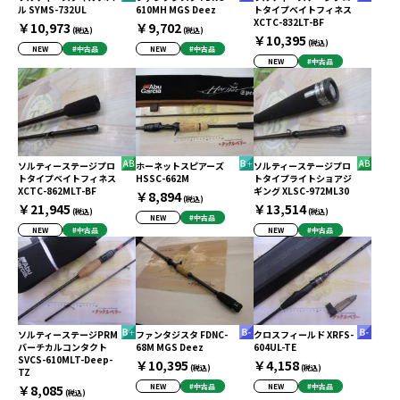
ル SYMS-732UL
610MH MGS Deez
トタイプベイトフィネス
XCTC-832LT-BF
￥10,973
￥9,702
(税込)
(税込)
￥10,395
(税込)
NEW
#中古品
NEW
#中古品
NEW
#中古品
ソルティーステージプロ
ホーネットスピアーズ
ソルティーステージプロ
トタイプベイトフィネス
HSSC-662M
トタイプライトショアジ
XCTC-862MLT-BF
ギング XLSC-972ML30
￥8,894
(税込)
￥21,945
￥13,514
(税込)
(税込)
NEW
#中古品
NEW
#中古品
NEW
#中古品
ソルティーステージPRM
ファンタジスタ FDNC-
クロスフィールド XRFS-
バーチカルコンタクト
68M MGS Deez
604UL-TE
SVCS-610MLT-Deep-
￥10,395
￥4,158
(税込)
(税込)
TZ
￥8,085
NEW
#中古品
NEW
#中古品
(税込)