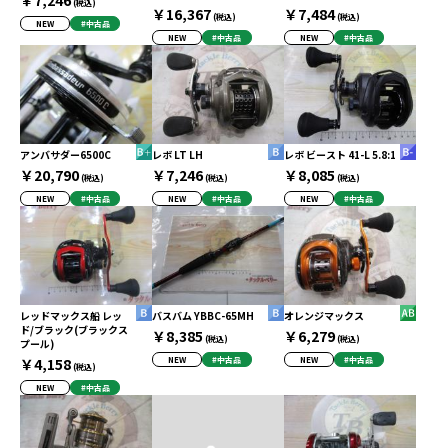
(税込)
￥16,367
￥7,484
(税込)
(税込)
NEW
#中古品
NEW
#中古品
NEW
#中古品
アンバサダー6500C
レボ LT LH
レボ ビースト 41-L 5.8:1
￥20,790
￥7,246
￥8,085
(税込)
(税込)
(税込)
NEW
#中古品
NEW
#中古品
NEW
#中古品
レッドマックス船 レッ
バスバム YBBC-65MH
オレンジマックス
ド/ブラック(ブラックス
￥8,385
￥6,279
(税込)
(税込)
プール)
￥4,158
NEW
#中古品
NEW
#中古品
(税込)
NEW
#中古品