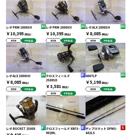
レボ PRM 2000SH
レボ PRM 2000SH
レボ ALX 2000SH
￥10,395
￥10,395
￥8,085
(税込)
(税込)
(税込)
NEW
#中古品
NEW
#中古品
NEW
#中古品
レボ ALX 2000SH
クロスフィールド
4007LP
2500SD
￥8,085
￥5,198
(税込)
(税込)
￥3,581
(税込)
NEW
#中古品
NEW
#中古品
NEW
#中古品
レボ ROCKET 2500S
クロスフィールド XRFS-
ディプロマット DPMS-
902ML
602LS
￥9,425