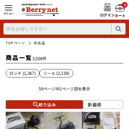
0
日本最大新品中古釣り具WEBショップ
メニュー
ログイン
カート
TOPページ
中古品
商品一覧
3,506件
ロッド (1,367)
リール (2,139)
59ページ中1ページ目を表示
絞り込み