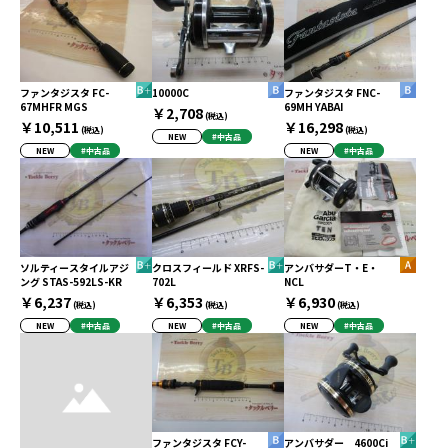
ファンタジスタ FC-
10000C
ファンタジスタ FNC-
67MHFR MGS
69MH YABAI
￥2,708
(税込)
￥10,511
￥16,298
(税込)
(税込)
NEW
#中古品
NEW
#中古品
NEW
#中古品
ソルティースタイルアジ
クロスフィールド XRFS-
アンバサダーT・E・
ング STAS-592LS-KR
702L
NCL
￥6,237
￥6,353
￥6,930
(税込)
(税込)
(税込)
NEW
#中古品
NEW
#中古品
NEW
#中古品
ファンタジスタ FCY-
アンバサダー 4600Ci