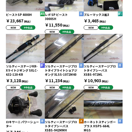
ビーストSP 4000H
レボ SP ビースト
ブルーマックス船3
3000SH
￥23,667
￥3,465
(税込)
(税込)
￥11,550
(税込)
NEW
#中古品
NEW
#中古品
NEW
#中古品
ソルティーステージKR-
ソルティーステージプロ
ソルティーステージプロ
Xライトジギング SXLC-
トタイプライトショアジ
トタイプシーバス
632-120-KR
ギング XLSS-1072M40
XSBS-972ML
￥3,128
￥11,234
￥10,903
(税込)
(税込)
(税込)
NEW
#中古品
NEW
#中古品
NEW
#中古品
ロキサーニ パワーシュー
ソルティーステージプロ
ホーネットスティンガー
ター
トタイプシーバス
プラス HSPS-664L
XSBS-942MMH
MGS
￥7,246