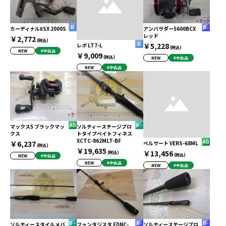
カーディナルⅡSX 2000S
アンバサダー5600BCX
レッド
￥2,772
(税込)
￥5,228
レボ LT7-L
(税込)
NEW
#中古品
￥9,009
(税込)
NEW
#中古品
NEW
#中古品
マックス5 ブラックマッ
ソルティーステージプロ
クス
トタイプベイトフィネス
XCTC-862MLT-BF
￥6,237
ベルサート VERS-68ML
(税込)
￥19,635
￥13,456
(税込)
(税込)
NEW
#中古品
NEW
#中古品
NEW
#中古品
ソルティースタイルメバ
ファンタジスタ FDNC-
ソルティーステージプロ