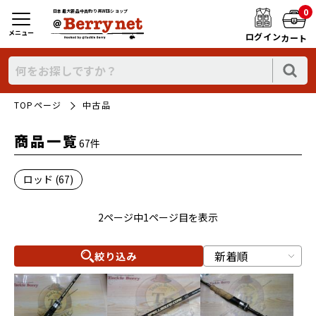
0
日本最大新品中古釣り具WEBショップ
メニュー
ログイン
カート
TOPページ
中古品
商品一覧
67件
ロッド (67)
2ページ中1ページ目を表示
絞り込み