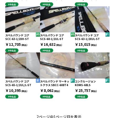
#中古品
#中古品
#中古品
スペルバウンド コア
スペルバウンド コア
スペルバウンド コア
SCC-63-1/2XH-ST
SCS-60-1/2UL-ST
SCS-63-1/2XUL-ST
￥12,705
￥16,632
￥15,015
(税込)
(税込)
(税込)
#中古品
#中古品
#中古品
スペルバウンド コア
スペルバウンド サーキッ
コンクルージョン
SCS-65-1/2UL/L-ST
トクラス SBCC-608T4
KOMS-68LS
￥10,395
￥8,062
￥25,757
(税込)
(税込)
(税込)
#中古品
#中古品
#中古品
2ページ中1ページ目を表示