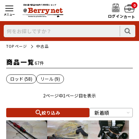
0
日本最大新品中古釣り具WEBショップ
メニュー
ログイン
カート
TOPページ
中古品
商品一覧
67件
ロッド (58)
リール (9)
2ページ中1ページ目を表示
絞り込み