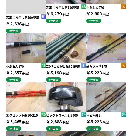
ZXRころがし鮎700硬調
小魚名人270
￥6,279
￥2,888
(税込)
(税込)
ZXRころがし鮎700硬調
#中古品
#中古品
￥2,626
(税込)
#中古品
小魚名人270
ZX-Rころがし鮎800硬調
船カワハギ175
￥2,657
￥5,198
￥5,228
(税込)
(税込)
(税込)
#中古品
#中古品
#中古品
エクセレント船30-210
ビッグトロール2/3000
極仙極細8
￥3,465
￥2,888
￥5,228
(税込)
(税込)
(税込)
#中古品
#中古品
#中古品