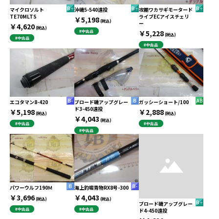
マイクロソルト
沖磯5-540遠投
攻棚ワカサギモータード
TE70MLTS
ライブECアイスチェリ
￥5,198
(税込)
ー
￥4,620
(税込)
#中古品
￥5,228
(税込)
#中古品
#中古品
エコタマン8-420
ブロード磯アップグレー
ガッシーショート/100
ド3-450遠投
￥5,198
￥2,888
(税込)
(税込)
￥4,043
(税込)
#中古品
#中古品
#中古品
パワーウルフ190Ｍ
海上釣堀青物RX8号-300
￥3,696
￥4,043
(税込)
(税込)
ブロード磯アップグレー
#中古品
#中古品
ド4-450遠投