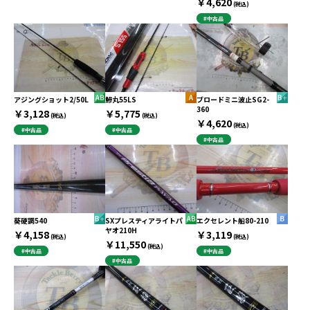
￥4,620
(税込)
#中古品
アジングショット2/50L
鯵丸55LS
ブロードミニ波止SG2-
360
￥3,128
￥5,775
(税込)
(税込)
￥4,620
(税込)
#中古品
#中古品
#中古品
葵硬調540
SXプレスティアライトパ
エクセレント船80-210
ヤオ210H
￥4,158
￥3,119
(税込)
(税込)
￥11,550
(税込)
#中古品
#中古品
#中古品