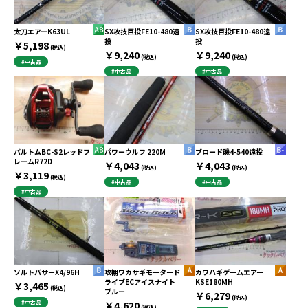
太刀エアーK63UL
SX攻技巨投FE10-480遠
SX攻技巨投FE10-480遠
投
投
￥5,198
(税込)
￥9,240
￥9,240
(税込)
(税込)
#中古品
#中古品
#中古品
バルトムBC-S2レッドフ
パワーウルフ 220M
ブロード磯4-540遠投
レームR72D
￥4,043
￥4,043
(税込)
(税込)
￥3,119
(税込)
#中古品
#中古品
#中古品
ソルトバサーX4/96H
攻棚ワカサギモータード
カワハギゲームエアー
ライブECアイスナイト
KSE180MH
￥3,465
(税込)
ブルー
￥6,279
(税込)
#中古品
￥4,620
(税込)