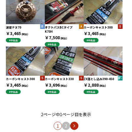
波堤チヌ70
オクトパスBCタイプ
カーボンキャスト300
K70H
￥3,465
￥3,465
(税込)
(税込)
￥7,508
(税込)
#中古品
#中古品
#中古品
カーボンキャスト300
カーボンキャスト330
ZX落とし込み390-450
￥3,465
￥3,696
￥2,888
(税込)
(税込)
(税込)
#中古品
#中古品
#中古品
2ページ中1ページ目を表示
1
2