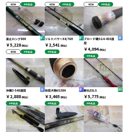
NEW
#中古品
NEW
#中古品
NEW
#中古品
波止ロング800
ソルトバサーX4/76H
ブロード磯SG4-450遠
投
￥5,228
￥2,541
(税込)
(税込)
￥4,094
(税込)
NEW
#中古品
#中古品
#中古品
沖磯3-540遠投
快投大物Ⅱ530H
鯵丸55LS
￥2,888
￥3,465
￥5,775
(税込)
(税込)
(税込)
#中古品
#中古品
#中古品