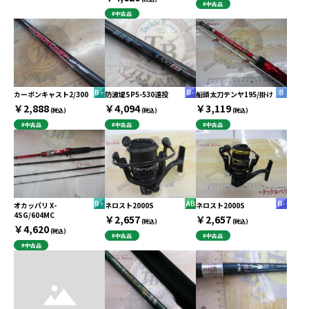
#中古品
#中古品
カーボンキャスト2/300
防波堤SP5-530遠投
船頭太刀テンヤ195/掛け
￥2,888
￥4,094
￥3,119
(税込)
(税込)
(税込)
#中古品
#中古品
#中古品
オカッパリ X-
ネロスト2000S
ネロスト2000S
4SG/604MC
￥2,657
￥2,657
(税込)
(税込)
￥4,620
(税込)
#中古品
#中古品
#中古品