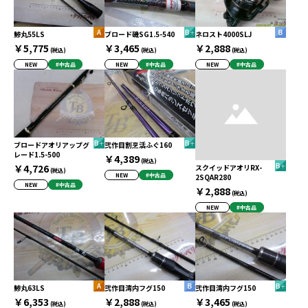
鯵丸55LS
ブロード磯SG1.5-540
ネロスト4000SLJ
￥5,775
￥3,465
￥2,888
(税込)
(税込)
(税込)
NEW
#中古品
NEW
#中古品
NEW
#中古品
ブロードアオリアップグ
弐作目割烹活ふぐ160
レード1.5-500
￥4,389
(税込)
￥4,726
スクイッドアオリRX-
(税込)
NEW
#中古品
2SQAR280
NEW
#中古品
￥2,888
(税込)
NEW
#中古品
鯵丸63LS
弐作目湾内フグ150
弐作目湾内フグ150
￥6,353
￥2,888
￥3,465
(税込)
(税込)
(税込)