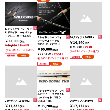
#新品
レジットデザイン ワイ
ルドサイド ハイパフォ
ーマンス WHPS62UL
カレイドセルペンティ
26ゾディアス265UL+
￥33,000
マーシャルイーグル
￥16,940
(税込)
(税込)
TKSS-63LXST/S-1
￥39,600
17%OFF
￥24,200
30%OFF
￥90,000
900ポイント（3％還元）
(税込)
462ポイント（3％還元）
￥107,800
17%OFF
送料無料
#新品
送料無料
#新品
2455ポイント（3％還元）
送料無料
#新品
レジットデザイン ワイ
ルドサイド テクニカル
ハードベイト WSC-
26ゾディアス1610M2
26ゾディアス1610M
GC66L THB
￥17,556
￥17,171
￥35,200
(税込)
(税込)
(税込)