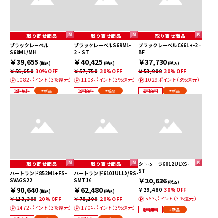
取り寄せ商品
取り寄せ商品
取り寄せ商品
ブラックレーベル
ブラックレーベルS69ML-
ブラックレーベルC66L+-2・
S68ML/MH
2・ST
BF
￥39,655
￥40,425
￥37,730
(税込)
(税込)
(税込)
￥56,650
30%OFF
￥57,750
30%OFF
￥53,900
30%OFF
1082ポイント（3％還元）
1103ポイント（3％還元）
1029ポイント（3％還元）
送料無料
#新品
送料無料
#新品
送料無料
#新品
取り寄せ商品
取り寄せ商品
タトゥーラ6012ULXS-
ST
ハートランド852ML+FS-
ハートランド6101ULLX/RS-
￥20,636
SVAGS22
SMT16
(税込)
￥90,640
￥62,480
￥29,480
30%OFF
(税込)
(税込)
563ポイント（3％還元）
￥113,300
20%OFF
￥78,100
20%OFF
2472ポイント（3％還元）
1704ポイント（3％還元）
送料無料
#新品