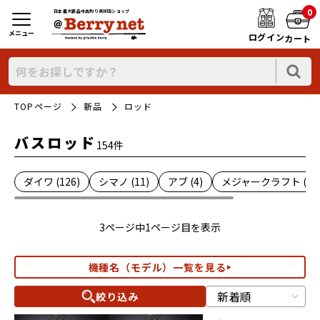
0
日本最大新品中古釣り具WEBショップ
メニュー
ログイン
カート
TOPページ
新品
ロッド
バスロッド
154件
ダイワ (126)
シマノ (11)
アブ (4)
メジャークラフト (1)
3ページ中1ページ目を表示
機種名（モデル）一覧を見る
絞り込み