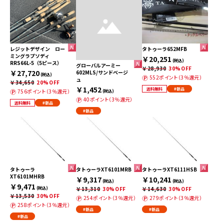
レジットデザイン ロー
タトゥーラ652MFB
ミングラプソディ
￥20,251
(税込)
RRS66L-5（5ピース）
グローバルアーミー
￥28,930
30%OFF
￥27,720
602MLS/サンドベージ
(税込)
552ポイント（3％還元）
ュ
￥34,650
20%OFF
￥1,452
送料無料
#新品
756ポイント（3％還元）
(税込)
40ポイント（3％還元）
送料無料
#新品
#新品
タトゥーラ
タトゥーラXT6101MRB
タトゥーラXT6111HSB
XT6101MHRB
￥9,317
￥10,241
(税込)
(税込)
￥9,471
(税込)
￥13,310
30%OFF
￥14,630
30%OFF
￥13,530
30%OFF
254ポイント（3％還元）
279ポイント（3％還元）
258ポイント（3％還元）
#新品
#新品
#新品