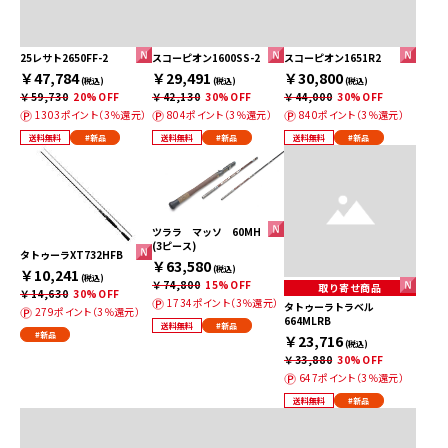
25レサト2650FF-2
スコーピオン1600SS-2
スコーピオン1651R2
￥47,784
￥29,491
￥30,800
(税込)
(税込)
(税込)
￥59,730
20%OFF
￥42,130
30%OFF
￥44,000
30%OFF
1303ポイント（3％還元）
804ポイント（3％還元）
840ポイント（3％還元）
送料無料
#新品
送料無料
#新品
送料無料
#新品
ツララ マッソ 60MH
(3ピース)
タトゥーラXT732HFB
￥63,580
(税込)
￥10,241
(税込)
￥74,800
15%OFF
取り寄せ商品
￥14,630
30%OFF
1734ポイント（3％還元）
タトゥーラトラベル
279ポイント（3％還元）
664MLRB
送料無料
#新品
#新品
￥23,716
(税込)
￥33,880
30%OFF
647ポイント（3％還元）
送料無料
#新品