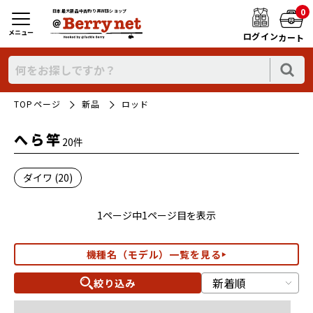
0
日本最大新品中古釣り具WEBショップ
メニュー
ログイン
カート
TOPページ
新品
ロッド
へら竿
20件
ダイワ (20)
1ページ中1ページ目を表示
機種名（モデル）一覧を見る
絞り込み