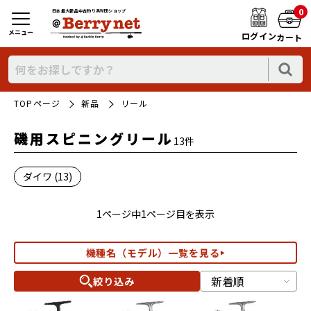
0
日本最大新品中古釣り具WEBショップ
メニュー
ログイン
カート
TOPページ
新品
リール
磯用スピニングリール
13件
ダイワ (13)
1ページ中1ページ目を表示
機種名（モデル）一覧を見る
絞り込み