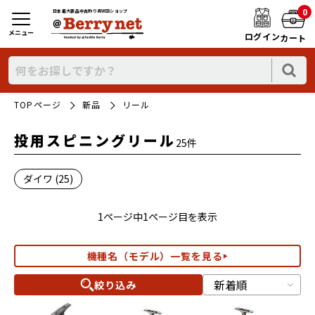
0
日本最大新品中古釣り具WEBショップ
メニュー
ログイン
カート
TOPページ
新品
リール
投用スピニングリール
25件
ダイワ (25)
1ページ中1ページ目を表示
機種名（モデル）一覧を見る
絞り込み