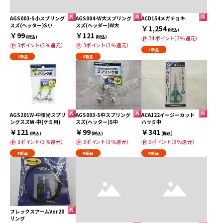
AGS003-S小スプリング
AGS004-W大スプリング
ACD154メガチョキ
スズ(ヘッター)S小
スズ(ヘッダー)W大
￥1,254
(税込)
￥99
￥121
(税込)
(税込)
34ポイント（3％還元）
3ポイント（3％還元）
3ポイント（3％還元）
#新品
#新品
#新品
AGS201W-中夜光スプリ
AGS003-S中スプリング
ACA122イージーカット
ングスズW-中(ケミ用)
スズ(ヘッター)S中
ハサミ中
￥121
￥99
￥341
(税込)
(税込)
(税込)
3ポイント（3％還元）
3ポイント（3％還元）
9ポイント（3％還元）
#新品
#新品
#新品
フレックスアームVer20
リング