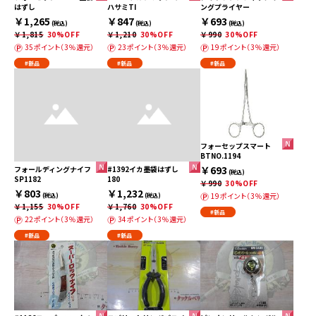
はずし
ハサミTI
ングプライヤー
￥1,265
￥847
￥693
(税込)
(税込)
(税込)
￥1,815
30%OFF
￥1,210
30%OFF
￥990
30%OFF
35ポイント（3％還元）
23ポイント（3％還元）
19ポイント（3％還元）
#新品
#新品
#新品
フォーセップスマート
BTNO.1194
￥693
フォールディングナイフ
#1392イカ墨袋はずし
(税込)
SP1182
180
￥990
30%OFF
￥803
￥1,232
19ポイント（3％還元）
(税込)
(税込)
￥1,155
30%OFF
￥1,760
30%OFF
#新品
22ポイント（3％還元）
34ポイント（3％還元）
#新品
#新品