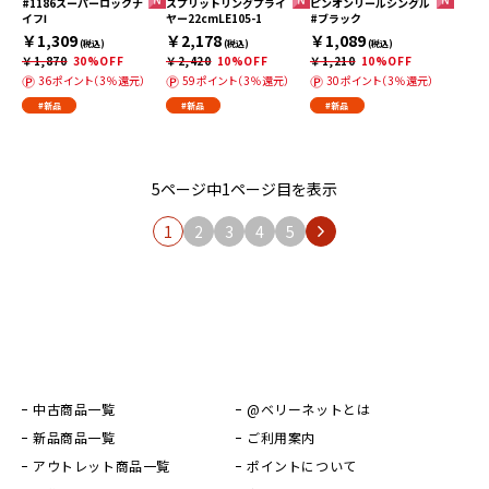
#1186スーパーロックナ
スプリットリングプライ
ピンオンリールシングル
イフⅠ
ヤー22cmLE105-1
#ブラック
￥1,309
￥2,178
￥1,089
(税込)
(税込)
(税込)
￥1,870
30%OFF
￥2,420
10%OFF
￥1,210
10%OFF
36ポイント（3％還元）
59ポイント（3％還元）
30ポイント（3％還元）
#新品
#新品
#新品
5ページ中1ページ目を表示
1
2
3
4
5
中古商品一覧
@ベリーネットとは
新品商品一覧
ご利用案内
アウトレット商品一覧
ポイントについて