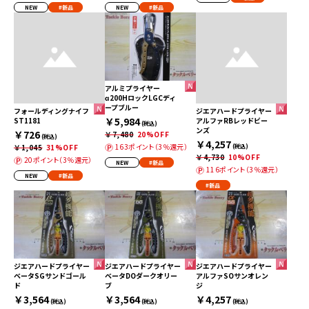
NEW
#新品
NEW
#新品
アルミプライヤー
α200HロックLGCディ
ープブルー
フォールディングナイフ
ジエアハードプライヤー
￥5,984
ST1181
アルファRBレッドビー
(税込)
ンズ
￥726
￥7,480
20%OFF
(税込)
￥4,257
163ポイント（3％還元）
￥1,045
31%OFF
(税込)
￥4,730
10%OFF
20ポイント（3％還元）
NEW
#新品
116ポイント（3％還元）
NEW
#新品
#新品
ジエアハードプライヤー
ジエアハードプライヤー
ジエアハードプライヤー
ベータSGサンドゴール
ベータDOダークオリー
アルファSOサンオレン
ド
ブ
ジ
￥3,564
￥3,564
￥4,257
(税込)
(税込)
(税込)