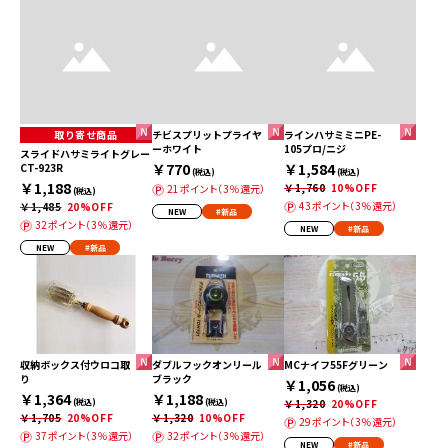
取り寄せ商品
チビスプリットプライヤ
ラインハサミミニPE-
ーホワイト
105プロ/ニジ
スライドハサミライトグレー
￥770
￥1,584
CT-923R
(税込)
(税込)
￥1,188
￥1,760
10%OFF
21ポイント（3％還元）
(税込)
43ポイント（3％還元）
￥1,485
20%OFF
NEW
#新品
32ポイント（3％還元）
NEW
#新品
NEW
#新品
収納ボックス付ウロコ取
ダブルフックオンリール
MCナイフ55Fグリーン
り
ブラック
￥1,056
(税込)
￥1,364
￥1,188
(税込)
(税込)
￥1,320
20%OFF
￥1,705
20%OFF
￥1,320
10%OFF
29ポイント（3％還元）
37ポイント（3％還元）
32ポイント（3％還元）
NEW
#新品