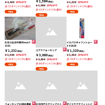
￥1,584
￥2,420
20%OFF
(税込)
￥1,320
20%OFF
￥1,980
20%OFF
53ポイント（3％還元）
29ポイント（3％還元）
43ポイント（3％還元）
#新品
#新品
#新品
片刃小出刃中厚95mm7-
イカパラギャフンショー
3102
ト#2628
￥1,232
￥1,320
コブラフォーセップ
(税込)
(税込)
￥3,080
￥1,540
20%OFF
￥1,650
20%OFF
(税込)
34ポイント（3％還元）
36ポイント（3％還元）
￥3,850
20%OFF
84ポイント（3％還元）
#新品
#新品
#新品
フォーセップ220BK墨袋
#1939デカクリップミニ
ダイトウブクフィッシイ