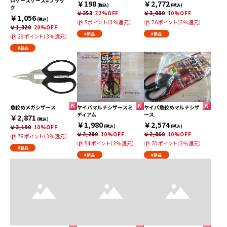
ロケースケース#ブラッ
￥198
￥2,772
(税込)
(税込)
ク
￥253
22%OFF
￥3,080
10%OFF
￥1,056
(税込)
5ポイント（3％還元）
76ポイント（3％還元）
￥1,320
20%OFF
#新品
#新品
29ポイント（3％還元）
#新品
魚絞めメガシザース
ヤイバマルチシザースミ
ヤイバ魚絞めマルチシザ
ディアム
ース
￥2,871
(税込)
￥1,980
￥2,574
￥3,190
10%OFF
(税込)
(税込)
￥2,200
10%OFF
￥2,860
10%OFF
78ポイント（3％還元）
54ポイント（3％還元）
70ポイント（3％還元）
#新品
#新品
#新品