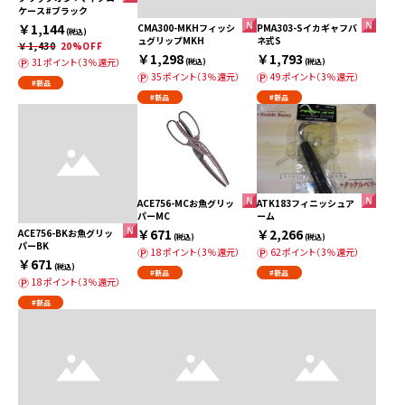
ケース#ブラック
￥1,144
CMA300-MKHフィッシ
PMA303-Sイカギャフバ
(税込)
ュグリップMKH
ネ式S
￥1,430
20%OFF
￥1,298
￥1,793
31ポイント（3％還元）
(税込)
(税込)
35ポイント（3％還元）
49ポイント（3％還元）
#新品
#新品
#新品
ACE756-MCお魚グリッ
ATK183フィニッシュア
パーMC
ーム
￥671
￥2,266
ACE756-BKお魚グリッ
(税込)
(税込)
パーBK
18ポイント（3％還元）
62ポイント（3％還元）
￥671
(税込)
#新品
#新品
18ポイント（3％還元）
#新品