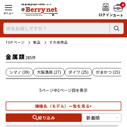
0
日本最大新品中古釣り具WEBショップ
メニュー
ログイン
カート
TOPページ
新品
その他用品
金属類
285件
シマノ (39)
大阪漁具 (27)
ダイワ (25)
がまかつ (15)
5ページ中1ページ目を表示
機種名（モデル）一覧を見る
絞り込み