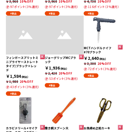
￥3,960
10%OFF
￥3,960
10%OFF
￥4,730
10%OFF
97ポイント（3％還元）
97ポイント（3％還元）
116ポイント（3％還元）
#新品
#新品
#新品
MCTハンドルナイフ
#70ブラック
￥2,640
フィンガースプリットミ
ジョーグリップMCブラ
(税込)
ニプライヤーストレート
ック
￥3,300
20%OFF
タイプ/ブラック×レッ
￥1,936
72ポイント（3％還元）
(税込)
ド
￥2,420
20%OFF
￥1,584
#新品
(税込)
53ポイント（3％還元）
￥1,980
20%OFF
#新品
43ポイント（3％還元）
#新品
カラビナリール+マイク
撒き餌スプーン大
お魚締め之助カーキ