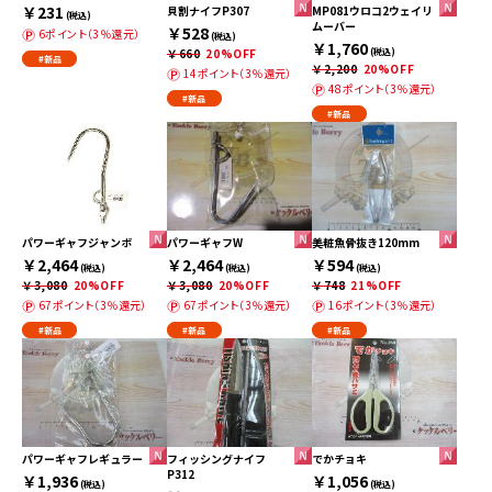
￥231
貝割ナイフP307
MP081ウロコ2ウェイリ
(税込)
ムーバー
￥528
6ポイント（3％還元）
(税込)
￥1,760
￥660
20%OFF
(税込)
#新品
￥2,200
20%OFF
14ポイント（3％還元）
48ポイント（3％還元）
#新品
#新品
パワーギャフジャンボ
パワーギャフW
美粧魚骨抜き120mm
￥2,464
￥2,464
￥594
(税込)
(税込)
(税込)
￥3,080
20%OFF
￥3,080
20%OFF
￥748
21%OFF
67ポイント（3％還元）
67ポイント（3％還元）
16ポイント（3％還元）
#新品
#新品
#新品
パワーギャフレギュラー
フィッシングナイフ
でかチョキ
P312
￥1,936
￥1,056
(税込)
(税込)