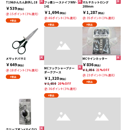
T196かんたん針外し18
フッ素シースナイフ90V-
マルチカットロング
141
200mm
￥539
(税込)
￥1,694
￥1,287
(税込)
(税込)
15ポイント（3％還元）
46ポイント（3％還元）
35ポイント（3％還元）
#新品
#新品
#新品
メサッドバサミ
MCラインカッター
￥649
￥836
(税込)
(税込)
MCフックシャープナー
￥1,056
21%OFF
18ポイント（3％還元）
ダークアース
23ポイント（3％還元）
#新品
￥1,320
(税込)
#新品
￥1,650
20%OFF
36ポイント（3％還元）
#新品
クリップオン+マイクロ