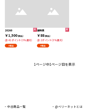
20260
潮時表
￥1,500
￥88
(税込)
(税込)
41ポイント（3％還元）
2ポイント（3％還元）
#新品
#新品
1ページ中1ページ目を表示
中古商品一覧
@ベリーネットとは