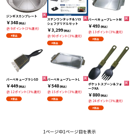
ジンギスカンプレート
ステンワンタッチ&ソロ
バーベキュープレートM
￥348
シェフグリドルセット
(税込)
￥493
(税込)
9ポイント（3％還元）
￥3,299
(税込)
13ポイント（3％還元）
90ポイント（3％還元）
#新品
#新品
#新品
バーベキューブラシSD
バーベキュープレートL
ポケットスプーン&フォ
￥449
￥548
(税込)
(税込)
ークKA
12ポイント（3％還元）
15ポイント（3％還元）
￥880
(税込)
#新品
#新品
24ポイント（3％還元）
#新品
1ページ中1ページ目を表示