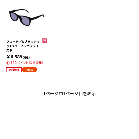
フローティWブラックマ
ットxパープルポラライ
ズド
￥6,589
(税込)
180ポイント（3％還元）
送料無料
#新品
1ページ中1ページ目を表示