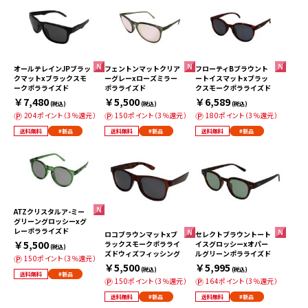
オールテレインJPブラッ
フェントンマットクリア
フローティBブラウント
クマットxブラックスモ
ーグレーxローズミラー
ートイスマットxブラッ
ークポラライズド
ポラライズド
クスモークポラライズド
￥7,480
￥5,500
￥6,589
(税込)
(税込)
(税込)
204ポイント（3％還元）
150ポイント（3％還元）
180ポイント（3％還元）
送料無料
#新品
送料無料
#新品
送料無料
#新品
ATZクリスタルア-ミー
グリーングロッシーxグ
レーポラライズド
ロコブラウンマットxブ
セレクトブラウントート
￥5,500
ラックスモークポラライ
イスグロッシーxオパー
(税込)
ズドウィズフィッシング
ルグリーンポラライズド
150ポイント（3％還元）
￥5,500
￥5,995
(税込)
(税込)
送料無料
#新品
150ポイント（3％還元）
164ポイント（3％還元）
送料無料
#新品
送料無料
#新品