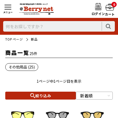
0
日本最大新品中古釣り具WEBショップ
メニュー
ログイン
カート
TOPページ
新品
商品一覧
25件
その他用品 (25)
1ページ中1ページ目を表示
絞り込み