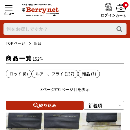
0
日本最大新品中古釣り具WEBショップ
メニュー
ログイン
カート
TOPページ
新品
商品一覧
152件
ロッド (8)
ルアー、フライ (137)
雑品 (7)
3ページ中1ページ目を表示
絞り込み