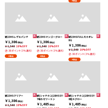
#新品
鯱23HSレゲエパンチ
鯱23HSマンゴーグロー
鯱23HSFULLモカオレ
RG
￥1,386
￥1,386
(税込)
(税込)
￥1,386
￥1,540
10%OFF
￥1,540
10%OFF
(税込)
￥1,540
10%OFF
38ポイント（3％還元）
38ポイント（3％還元）
38ポイント（3％還元）
#新品
#新品
#新品
鯱23HSクリアー
鯱(シャチホコ)28HSSY-
鯱(シャチホコ)28HSSY-
7喰わせツートン
8粒々グロー
￥1,386
(税込)
￥1,485
￥1,485
￥1,540
10%OFF
(税込)
(税込)