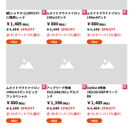
鯱(シャチホコ)28HSSY-
ムカイトラウトナイロン
ムカイトラウトナイロン
12情熱レッド
100m3ポンド
100m4ポンド
￥1,485
￥880
￥880
(税込)
(税込)
(税込)
￥1,650
10%OFF
￥1,100
20%OFF
￥1,100
20%OFF
41ポイント（3％還元）
24ポイント（3％還元）
24ポイント（3％還元）
#新品
#新品
#新品
ムカイトラウトナイロン
アップワード残無
UpWard残無
100m4.5ポンドビッグ
35(S)#Ab301レゲエパ
28(S)6CKBPオリーブ
ワンスペシャル
ンチ
BR
￥880
￥1,386
￥1,485
(税込)
(税込)
(税込)
￥1,100
20%OFF
￥1,540
10%OFF
￥1,650
10%OFF
24ポイント（3％還元）
38ポイント（3％還元）
41ポイント（3％還元）
#新品
#新品
#新品